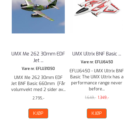
UMX Me 262 30mm EDF
UMX Ultrix BNF Basic ...
Jet ...
Vare nr. EFLU6450
Vare nr. EFLU31050
EFLU6450 - UMX Ultrix BNF
Basic The UMX Ultrix has a
UMX Me 262 30mm EDF
performance range never
Jet BNF Basic 660mm (Får
before...
volumvekt med 2 sider av...
1.649,-
1.349,-
2.795,-
KJØP
KJØP