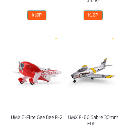
2.949,-
KJØP
KJØP
UMX E-Flite Gee Bee R-2
UMX F-86 Sabre 30mm
...
EDF ...