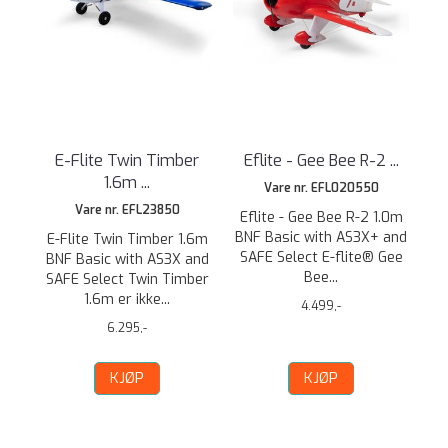
E-Flite Twin Timber
Eflite - Gee Bee R-2 ...
1.6m ...
Vare nr. EFL020550
Vare nr. EFL23850
Eflite - Gee Bee R-2 1.0m
BNF Basic with AS3X+ and
E-Flite Twin Timber 1.6m
SAFE Select E-flite® Gee
BNF Basic with AS3X and
Bee...
SAFE Select Twin Timber
1.6m er ikke...
4.499,-
6.295,-
KJØP
KJØP