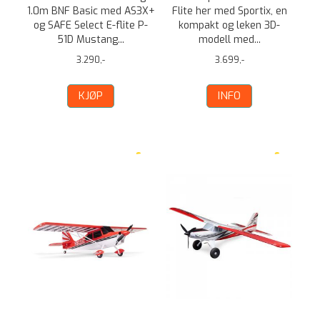
1.0m BNF Basic med AS3X+
Flite her med Sportix, en
og SAFE Select E-flite P-
kompakt og leken 3D-
51D Mustang...
modell med...
3.290,-
3.699,-
KJØP
INFO