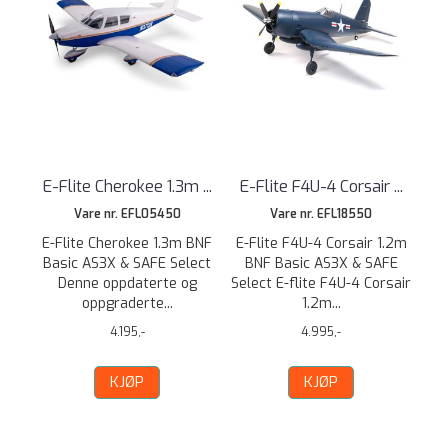
E-Flite Cherokee 1.3m ...
E-Flite F4U-4 Corsair ...
Vare nr. EFL05450
Vare nr. EFL18550
E-Flite Cherokee 1.3m BNF
E-Flite F4U-4 Corsair 1.2m
Basic AS3X & SAFE Select
BNF Basic AS3X & SAFE
Denne oppdaterte og
Select E-flite F4U-4 Corsair
oppgraderte...
1.2m...
4.195,-
4.995,-
KJØP
KJØP