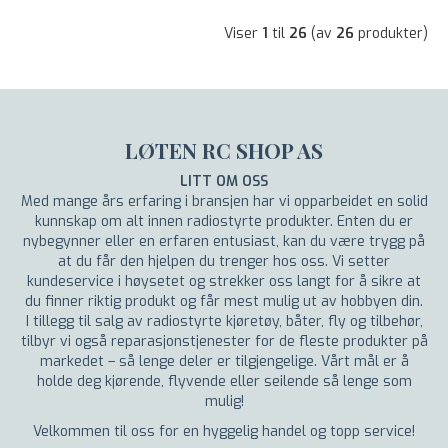
Viser
1
til
26
(av
26
produkter)
LØTEN RC SHOP AS
LITT OM OSS
Med mange års erfaring i bransjen har vi opparbeidet en solid
kunnskap om alt innen radiostyrte produkter. Enten du er
nybegynner eller en erfaren entusiast, kan du være trygg på
at du får den hjelpen du trenger hos oss. Vi setter
kundeservice i høysetet og strekker oss langt for å sikre at
du finner riktig produkt og får mest mulig ut av hobbyen din.
I tillegg til salg av radiostyrte kjøretøy, båter, fly og tilbehør,
tilbyr vi også reparasjonstjenester for de fleste produkter på
markedet – så lenge deler er tilgjengelige. Vårt mål er å
holde deg kjørende, flyvende eller seilende så lenge som
mulig!
Velkommen til oss for en hyggelig handel og topp service!