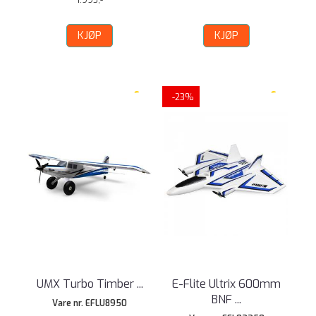
1.995,-
KJØP
KJØP
-23%
UMX Turbo Timber ...
E-Flite Ultrix 600mm
BNF ...
Vare nr. EFLU8950