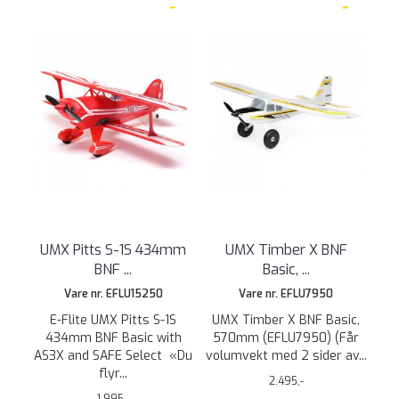
UMX Pitts S-1S 434mm
UMX Timber X BNF
BNF ...
Basic, ...
Vare nr. EFLU15250
Vare nr. EFLU7950
E-Flite UMX Pitts S-1S
UMX Timber X BNF Basic,
434mm BNF Basic with
570mm (EFLU7950) (Får
AS3X and SAFE Select «Du
volumvekt med 2 sider av...
flyr...
2.495,-