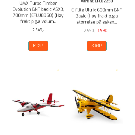
Vare nr. EFL02250
UMX Turbo Timber
Evolution BNF basic ASX3,
E-Flite Ultrix 600mm BNF
700mm (EFLU8950) (Høy
Basic (Høy frakt p.g.a
frakt p.g.a volum...
størrelse på esken...
2.549,-
2.590,-
1.990,-
KJØP
KJØP