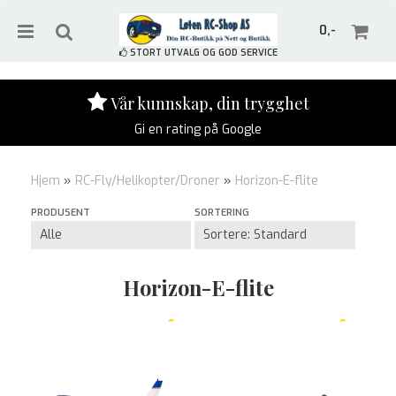
0,-
STORT UTVALG OG GOD SERVICE
Vår kunnskap, din trygghet
Gi en rating på Google
Nullstill
Hjem
»
RC-Fly/Helikopter/Droner
»
Horizon-E-flite
Trykk ENTER for å søke
PRODUSENT
SORTERING
Horizon-E-flite