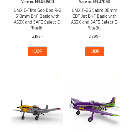
Vare nr. EFLU61500
Vare nr. EFLU7050
UMX E-Flite Gee Bee R-2
UMX F-86 Sabre 30mm
510mm BNF Basic with
EDF Jet BNF Basic with
AS3X and SAFE Select E-
AS3X and SAFE Select E-
flite®...
flite®...
2.199,-
2.399,-
KJØP
KJØP