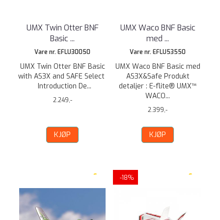
UMX Twin Otter BNF
UMX Waco BNF Basic
Basic ...
med ...
Vare nr. EFLU30050
Vare nr. EFLU53550
UMX Twin Otter BNF Basic
UMX Waco BNF Basic med
with AS3X and SAFE Select
AS3X&Safe Produkt
Introduction De...
detaljer : E-flite® UMX™
WACO...
2.249,-
2.399,-
KJØP
KJØP
-18%