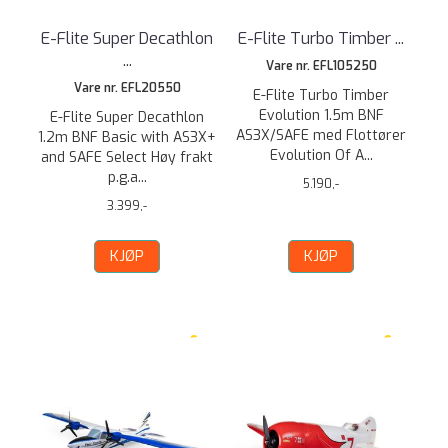
E-Flite Super Decathlon
E-Flite Turbo Timber ...
...
Vare nr. EFL105250
Vare nr. EFL20550
E-Flite Turbo Timber
Evolution 1.5m BNF
E-Flite Super Decathlon
AS3X/SAFE med Flottører
1.2m BNF Basic with AS3X+
Evolution Of A...
and SAFE Select Høy frakt
p.g.a...
5.190,-
3.399,-
KJØP
KJØP