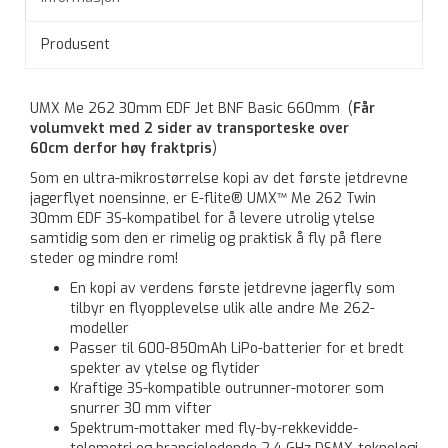
Produsent
UMX Me 262 30mm EDF Jet BNF Basic 660mm (
Får
volumvekt med 2 sider av transporteske over
60cm derfor høy fraktpris
)
Som en ultra-mikrostørrelse kopi av det første jetdrevne
jagerflyet noensinne, er E-flite® UMX™ Me 262 Twin
30mm EDF 3S-kompatibel for å levere utrolig ytelse
samtidig som den er rimelig og praktisk å fly på flere
steder og mindre rom!
En kopi av verdens første jetdrevne jagerfly som
tilbyr en flyopplevelse ulik alle andre Me 262-
modeller
Passer til 600-850mAh LiPo-batterier for et bredt
spekter av ytelse og flytider
Kraftige 3S-kompatible outrunner-motorer som
snurrer 30 mm vifter
Spektrum-mottaker med fly-by-rekkevidde-