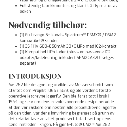
telemetri og bransjeledende 2,4 GHz DSMX-teknologi
Fullstendig fabrikkmontert og klar til å fly rett ut av
esken
Nødvendig tilbehør:
(1) Full-range 5+ kanals Spektrum™ DSMX® / DSM2-
kompatibel® sender
(1) 3S 11,1V 600–850mAh 30+C LiPo med IC2-kontakt
(1) Kompatibel LiPo-lader (pluss en passende IC2-
adapter/ladeledning, inkludert SPMXCA320, selges
separat)
INTRODUKSJON
Me 262 ble designet og utviklet av Messerschmitt som
startet som Projekt 1065 i 1939, og ble verdens første
operative jetdrevne jagerfly. Den ble først tatt i bruk i
1944, og selv om dens revolusjonerende design betydde
at den var raskere enn nesten alle propelldrevne jagerfly
på den tiden, var dens innvirkning begrenset på grunn av
det relativt lave antallet produsert totalt sett og dens
sene inntreden i krigen. Nå gjør E-flite® UMX™ Me 262