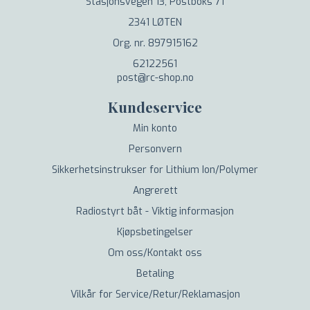
Stasjonsvegen 13, Postboks 71
2341 LØTEN
Org. nr. 897915162
62122561
post@rc-shop.no
Kundeservice
Min konto
Personvern
Sikkerhetsinstrukser for Lithium Ion/Polymer
Angrerett
Radiostyrt båt - Viktig informasjon
Kjøpsbetingelser
Om oss/Kontakt oss
Betaling
Vilkår for Service/Retur/Reklamasjon