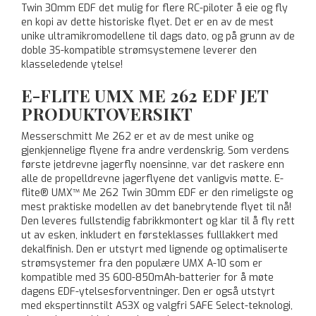
Twin 30mm EDF det mulig for flere RC-piloter å eie og fly
en kopi av dette historiske flyet. Det er en av de mest
unike ultramikromodellene til dags dato, og på grunn av de
doble 3S-kompatible strømsystemene leverer den
klasseledende ytelse!
E-FLITE UMX ME 262 EDF JET
PRODUKTOVERSIKT
Messerschmitt Me 262 er et av de mest unike og
gjenkjennelige flyene fra andre verdenskrig. Som verdens
første jetdrevne jagerfly noensinne, var det raskere enn
alle de propelldrevne jagerflyene det vanligvis møtte. E-
flite® UMX™ Me 262 Twin 30mm EDF er den rimeligste og
mest praktiske modellen av det banebrytende flyet til nå!
Den leveres fullstendig fabrikkmontert og klar til å fly rett
ut av esken, inkludert en førsteklasses fulllakkert med
dekalfinish. Den er utstyrt med lignende og optimaliserte
strømsystemer fra den populære UMX A-10 som er
kompatible med 3S 600-850mAh-batterier for å møte
dagens EDF-ytelsesforventninger. Den er også utstyrt
med ekspertinnstilt AS3X og valgfri SAFE Select-teknologi,