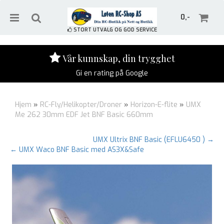
0,-
STORT UTVALG OG GOD SERVICE
Vår kunnskap, din trygghet
Gi en rating på Google
Nullstill
Hjem
»
RC-Fly/Helikopter/Droner
»
Horizon-E-flite
»
UMX
Trykk ENTER for å søke
Me 262 30mm EDF Jet BNF Basic 660mm
UMX Ultrix BNF Basic (EFLU6450 ) →
← UMX Waco BNF Basic med AS3X&Safe