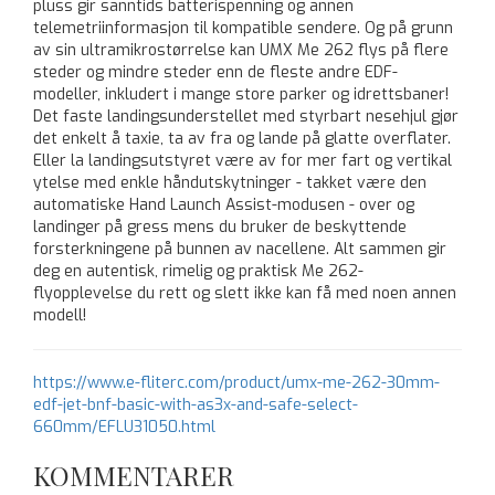
pluss gir sanntids batterispenning og annen
telemetriinformasjon til kompatible sendere. Og på grunn
av sin ultramikrostørrelse kan UMX Me 262 flys på flere
steder og mindre steder enn de fleste andre EDF-
modeller, inkludert i mange store parker og idrettsbaner!
Det faste landingsunderstellet med styrbart nesehjul gjør
det enkelt å taxie, ta av fra og lande på glatte overflater.
Eller la landingsutstyret være av for mer fart og vertikal
ytelse med enkle håndutskytninger - takket være den
automatiske Hand Launch Assist-modusen - over og
landinger på gress mens du bruker de beskyttende
forsterkningene på bunnen av nacellene. Alt sammen gir
deg en autentisk, rimelig og praktisk Me 262-
flyopplevelse du rett og slett ikke kan få med noen annen
modell!
https://www.e-fliterc.com/product/umx-me-262-30mm-
edf-jet-bnf-basic-with-as3x-and-safe-select-
660mm/EFLU31050.html
KOMMENTARER