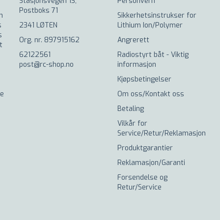
Stasjonsvegen 13,
Personvern
.
Postboks 71
n
Sikkerhetsinstrukser for
s
2341 LØTEN
Lithium Ion/Polymer
s
Org. nr. 897915162
Angrerett
t
62122561
Radiostyrt båt - Viktig
post@rc-shop.no
informasjon
Kjøpsbetingelser
de
Om oss/Kontakt oss
Betaling
Vilkår for
Service/Retur/Reklamasjon
Produktgarantier
Reklamasjon/Garanti
Forsendelse og
Retur/Service