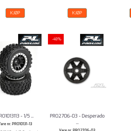
KJØP
KJØP
-48%
RO1013113 - 1/5 ...
PRO2706-03 - Desperado
...
Vare nr. PRO10131-13
Vare nr. PRO2706-03