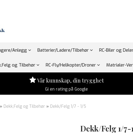
engere/Anlegg
Batterier/Ladere/Tilbehør
RC-Biler og Dele
,Felg og Tilbehør
RC-Fly/Helikopter/Droner
Matrialer-Ve
Vår kunnskap, din trygghet
Gi en rating på Google
»
Dekk,Felg og Tilbehør
»
Dekk/Felg 1/7 - 1/5
Dekk/Felg 1/7-1