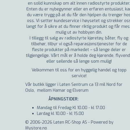
en solid kunnskap om alt innen radiostyrte produkter
Enten du er nybegynner eller en erfaren entusiast, ka
du være trygg på at du får den hjelpen du trenger ho
oss. Vi setter kundeservice i høysetet og strekker os
langt for å sikre at du finner riktig produkt og får mes
mulig ut av hobbyen din.
I tillegg til salg av radiostyrte kjøretøy, båter, fly og
tilbehør, tilbyr vi også reparasjonstjenester for de
fleste produkter på markedet – så lenge deler er
tilgjengelige. Vårt mål er å holde deg kjørende, flyven
eller seilende så lenge som mulig!
Velkommen til oss for en hyggelig handel og topp
service!
Vår butikk ligger i Løten Sentrum ca 13 mil Nord for
Oslo, mellom Hamar og Elverum
ÅPNINGSTIDER:
Mandag til Fredag Kl 10.00 - kl 17.00
Lørdag kl 10.00 - kl 15.00
© 2006-2026 Løten RC-Shop AS - Powered by
Mystore.no