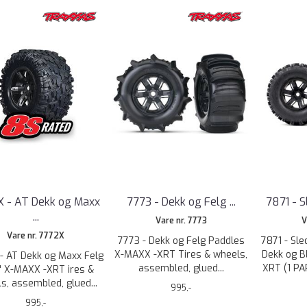
 - AT Dekk og Maxx
7773 - Dekk og Felg ...
7871 - 
...
Vare nr. 7773
V
Vare nr. 7772X
7773 - Dekk og Felg Paddles
7871 - Sl
X-MAXX -XRT Tires & wheels,
Dekk og B
- AT Dekk og Maxx Felg
assembled, glued...
XRT (1 PA
" X-MAXX -XRT ires &
s, assembled, glued...
995,-
995,-