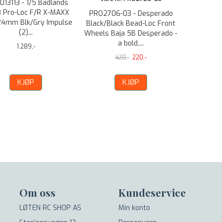
013113 - 1/5 Badlands
 Pro-Loc F/R X-MAXX
PRO2706-03 - Desperado
4mm Blk/Gry Impulse
Black/Black Bead-Loc Front
(2)...
Wheels Baja 5B Desperado -
a bold,...
1.289,-
420,-
220,-
KJØP
KJØP
Om oss
Kundeservice
LØTEN RC SHOP AS
Min konto