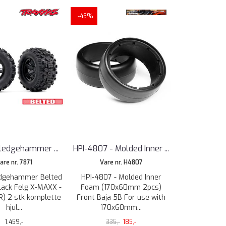
-45%
Sledgehammer ...
HPI-4807 - Molded Inner ...
are nr. 7871
Vare nr. H4807
edgehammer Belted
HPI-4807 - Molded Inner
lack Felg X-MAXX -
Foam (170x60mm 2pcs)
R) 2 stk komplette
Front Baja 5B For use with
hjul...
170x60mm...
1.459,-
335,-
185,-