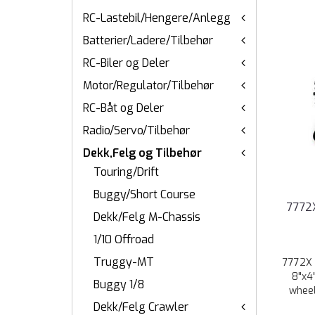
RC-Lastebil/Hengere/Anlegg
Batterier/Ladere/Tilbehør
RC-Biler og Deler
Motor/Regulator/Tilbehør
RC-Båt og Deler
Radio/Servo/Tilbehør
Dekk,Felg og Tilbehør
Touring/Drift
Buggy/Short Course
7772X
Dekk/Felg M-Chassis
1/10 Offroad
Truggy-MT
7772X 
8"x4
Buggy 1/8
wheel
Dekk/Felg Crawler