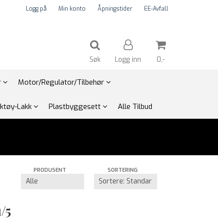
Logg på
Min konto
Åpningstider
EE-Avfall
Søk
Logg inn
0,-
r
Motor/Regulator/Tilbehør
Nullstill
rktøy-Lakk
Plastbyggesett
Alle Tilbud
Trykk ENTER for å søke
PRODUSENT
SORTERING
/5