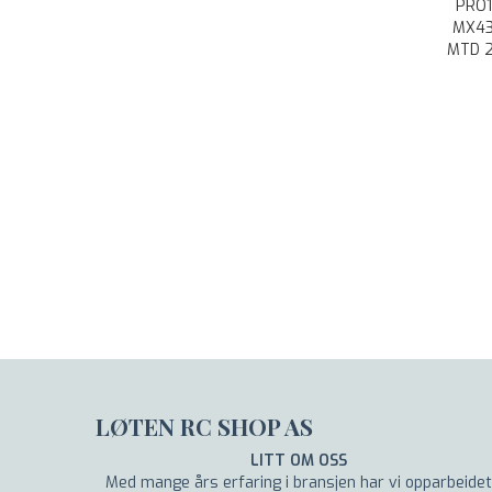
PRO1
MX43
MTD 2
LØTEN RC SHOP AS
LITT OM OSS
Med mange års erfaring i bransjen har vi opparbeidet