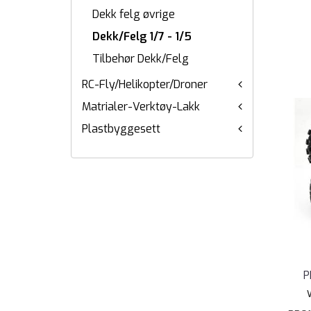
Dekk felg øvrige
Dekk/Felg 1/7 - 1/5
Tilbehør Dekk/Felg
RC-Fly/Helikopter/Droner
Matrialer-Verktøy-Lakk
Plastbyggesett
P