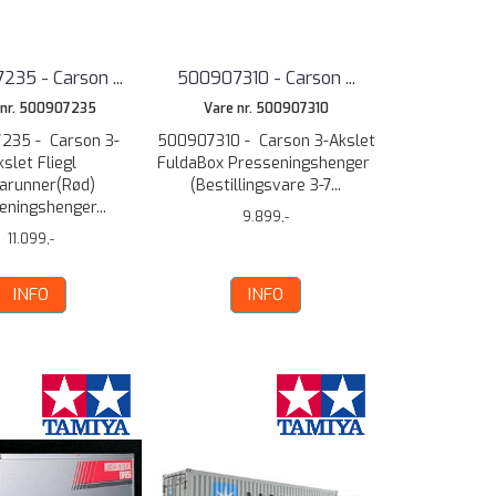
35 - Carson ...
500907310 - Carson ...
 nr. 500907235
Vare nr. 500907310
235 - Carson 3-
500907310 - Carson 3-Akslet
kslet Fliegl
FuldaBox Presseningshenger
arunner(Rød)
(Bestillingsvare 3-7...
eningshenger...
9.899,-
11.099,-
INFO
INFO