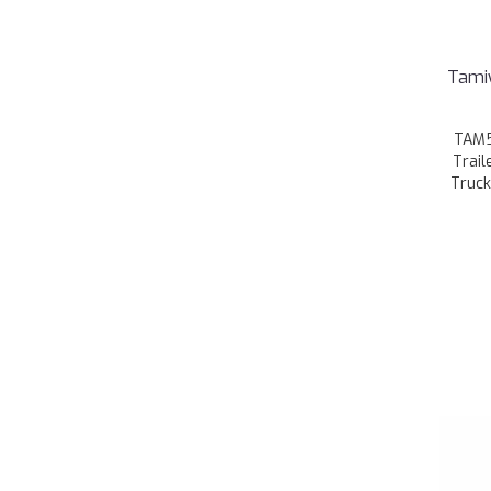
Tamiy
TAM5
Trail
Truck