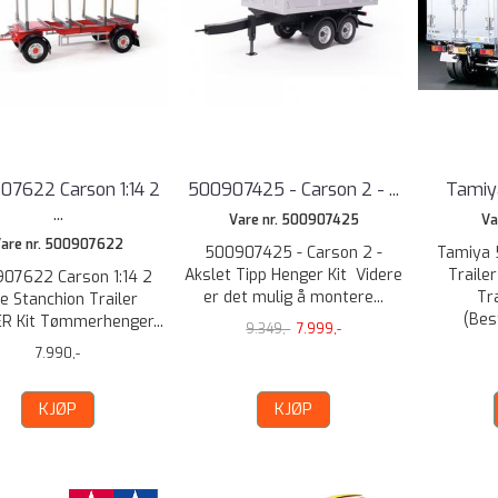
07622 Carson 1:14 2
500907425 - Carson 2 - ...
Tamiya
...
Vare nr. 500907425
Va
are nr. 500907622
500907425 - Carson 2 -
Tamiya 
Akslet Tipp Henger Kit Videre
Traile
07622 Carson 1:14 2
er det mulig å montere...
Tr
le Stanchion Trailer
(Best
R Kit Tømmerhenger...
9.349,-
7.999,-
7.990,-
KJØP
KJØP