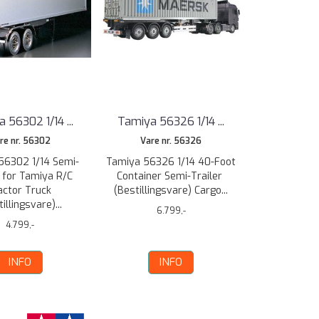
 56302 1/14 ...
Tamiya 56326 1/14 ...
re nr. 56302
Vare nr. 56326
56302 1/14 Semi-
Tamiya 56326 1/14 40-Foot
r for Tamiya R/C
Container Semi-Trailer
actor Truck
(Bestillingsvare) Cargo...
illingsvare)...
6.799,-
4.799,-
INFO
INFO