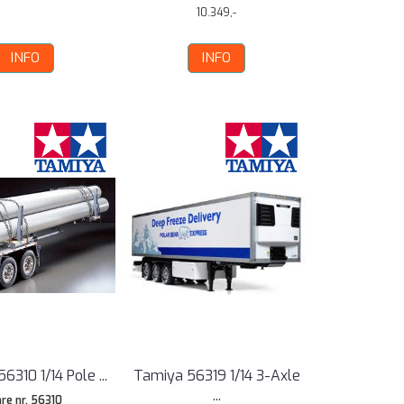
10.349,-
INFO
INFO
6310 1/14 Pole ...
Tamiya 56319 1/14 3-Axle
...
re nr. 56310