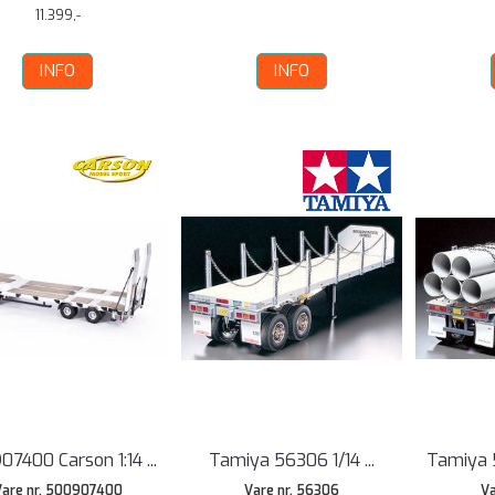
11.399,-
INFO
INFO
7400 Carson 1:14 ...
Tamiya 56306 1/14 ...
Tamiya 5
Vare nr. 500907400
Vare nr. 56306
Va