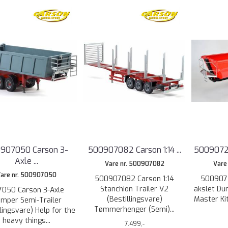
907050 Carson 3-
500907082 Carson 1:14 ...
500907216
Axle ...
Vare nr. 500907082
Vare
are nr. 500907050
500907082 Carson 1:14
5009072
Stanchion Trailer V2
akslet Du
7050 Carson 3-Axle
(Bestillingsvare)
Master Kit
mper Semi-Trailer
Tømmerhenger (Semi)...
llingsvare) Help for the
heavy things...
7.499,-