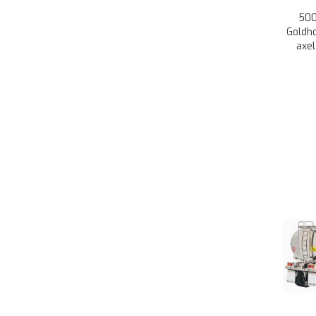
500
Goldh
axel