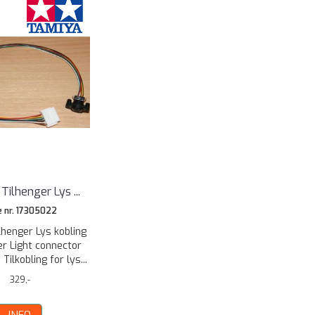
ilhenger Lys ...
e nr. 17305022
lhenger Lys kobling
er Light connector
Tilkobling for lys...
329,-