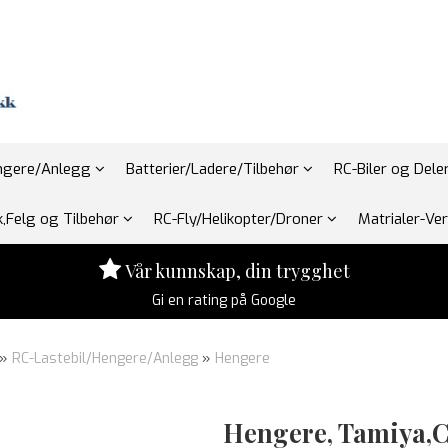
engere/Anlegg
Batterier/Ladere/Tilbehør
RC-Biler og Dele
,Felg og Tilbehør
RC-Fly/Helikopter/Droner
Matrialer-Ve
Vår kunnskap, din trygghet
Gi en rating på Google
»
RC-Lastebil/Hengere/Anlegg
»
Hengere
Hengere, Tamiya,