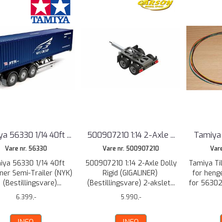
a 56330 1/14 40ft ...
500907210 1:14 2-Axle ...
Tamiya T
Vare nr. 56330
Vare nr. 500907210
Var
iya 56330 1/14 40ft
500907210 1:14 2-Axle Dolly
Tamiya Ti
ner Semi-Trailer (NYK)
Rigid (GIGALINER)
for heng
 (Bestillingsvare)...
(Bestillingsvare) 2-akslet...
for 56302 
6.399,-
5.990,-