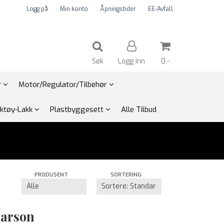
Logg på
Min konto
Åpningstider
EE-Avfall
Søk
Logg inn
0,-
r
Motor/Regulator/Tilbehør
Nullstill
rktøy-Lakk
Plastbyggesett
Alle Tilbud
Trykk ENTER for å søke
PRODUSENT
SORTERING
Carson