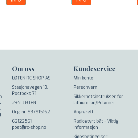
INFO
INFO
Om oss
Kundeservice
LØTEN RC SHOP AS
Min konto
Stasjonsvegen 13,
Personvern
.
Postboks 71
n
Sikkerhetsinstrukser for
s
2341 LØTEN
Lithium Ion/Polymer
s
Org. nr. 897915162
Angrerett
t
62122561
Radiostyrt båt - Viktig
post@rc-shop.no
informasjon
Kjøpsbetingelser