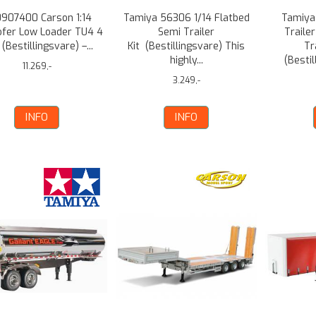
907400 Carson 1:14
Tamiya 56306 1/14 Flatbed
Tamiya
ofer Low Loader TU4 4
Semi Trailer
Traile
 (Bestillingsvare) –...
Kit (Bestillingsvare) This
Tr
highly...
(Bestil
11.269,-
3.249,-
INFO
INFO