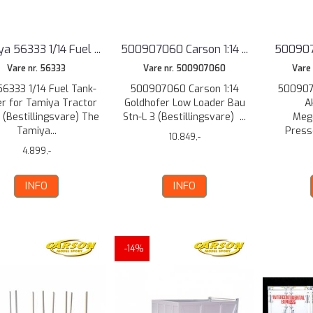
a 56333 1/14 Fuel ...
500907060 Carson 1:14 ...
5009072
Vare nr. 56333
Vare nr. 500907060
Vare
6333 1/14 Fuel Tank-
500907060 Carson 1:14
500907
er for Tamiya Tractor
Goldhofer Low Loader Bau
A
 (Bestillingsvare) The
Stn-L 3 (Bestillingsvare) ...
Meg
Tamiya...
Press
10.849,-
4.899,-
INFO
INFO
-14%