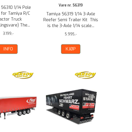
Vare nr. 56319
 56310 1/14 Pole
r for Tamiya R/C
Tamiya 56319 1/14 3-Axle
actor Truck
Reefer Semi Trailer Kit This
lingsvare) The...
is the 3-Axle 1/14 scale...
3.199,-
5.995,-
INFO
KJØP