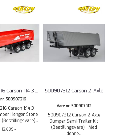
 Carson 1:14 3 ...
500907312 Carson 2-Axle
...
 nr. 500907216
Vare nr. 500907312
16 Carson 1:14 3
mper Henger Stone
500907312 Carson 2-Axle
 (Bestillingsvare)...
Dumper Semi-Trailer Kit
(Bestillingsvare) Med
13.699,-
denne...