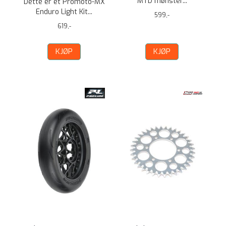
MTD mønster...
Dette er et Promoto-MX
Enduro Light Kit...
599,-
619,-
KJØP
KJØP