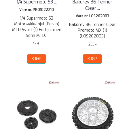
1/4 Supermoto S3 ...
Bakdrev 36 Tenner
Clear ...
Vare nr. PRO1022210
Vare nr. LOS262003
1/4 Supermoto S3
Motorsykkelhjul (Foran)
Bakdrev 36 Tenner Clear
MTD Svart (1) Forhjul med
Promoto MX (1)
Semi MTD...
(LOS262003)
439,-
255,-
KJØP
KJØP