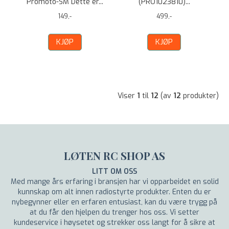
Promoto-SM Dette er...
(PRO1023810)...
149,-
499,-
KJØP
KJØP
Viser
1
til
12
(av
12
produkter)
LØTEN RC SHOP AS
LITT OM OSS
Med mange års erfaring i bransjen har vi opparbeidet en solid
kunnskap om alt innen radiostyrte produkter. Enten du er
nybegynner eller en erfaren entusiast, kan du være trygg på
at du får den hjelpen du trenger hos oss. Vi setter
kundeservice i høysetet og strekker oss langt for å sikre at