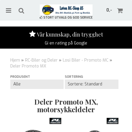
0,-
STORT UTVALG OG GOD SERVICE
Vår kunnskap, din trygghet
Gi en rating på Google
Nullstill
Hjem
»
RC-Biler og Deler
»
Losi Biler - Promoto MC
»
Trykk ENTER for å søke
Deler Promoto MX
PRODUSENT
SORTERING
Deler Promoto MX,
motorsykkeldeler