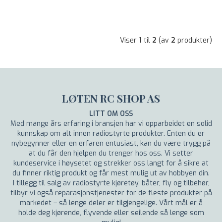
Viser
1
til
2
(av
2
produkter)
LØTEN RC SHOP AS
LITT OM OSS
Med mange års erfaring i bransjen har vi opparbeidet en solid
kunnskap om alt innen radiostyrte produkter. Enten du er
nybegynner eller en erfaren entusiast, kan du være trygg på
at du får den hjelpen du trenger hos oss. Vi setter
kundeservice i høysetet og strekker oss langt for å sikre at
du finner riktig produkt og får mest mulig ut av hobbyen din.
I tillegg til salg av radiostyrte kjøretøy, båter, fly og tilbehør,
tilbyr vi også reparasjonstjenester for de fleste produkter på
markedet – så lenge deler er tilgjengelige. Vårt mål er å
holde deg kjørende, flyvende eller seilende så lenge som