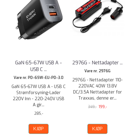
GaN 65-67W USB A -
2976G - Nettadapter ...
USB C ...
Vare nr. 2976G
Vare nr. PD-65W-EU-PD-3.0
2976G - Nettadapter 110-
220VAC 40W 13.8V
GaN 65-67W USB A - USB C
DC/3.5A Nettadapter for
Strømforsyning-Lader
Traxxas, denne er...
220V Inn - 220-240V USB
A gir...
349,-
199,-
285,-
KJØP
KJØP