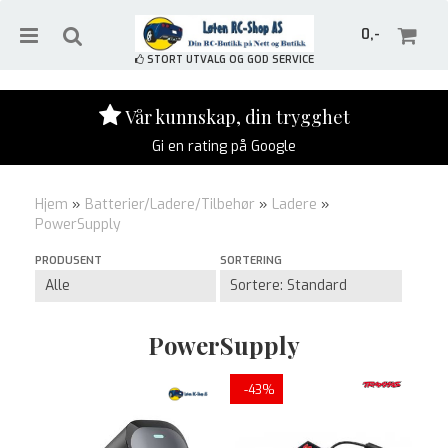
0,-
STORT UTVALG OG GOD SERVICE
Vår kunnskap, din trygghet
Gi en rating på Google
Nullstill
Hjem
»
Batterier/Ladere/Tilbehør
»
Ladere
»
Trykk ENTER for å søke
PowerSupply
PRODUSENT
SORTERING
PowerSupply
-43%