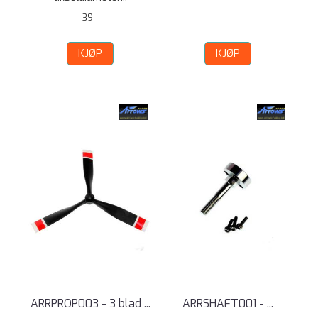
39,-
KJØP
KJØP
ARRPROP003 - 3 blad ...
ARRSHAFT001 - ...