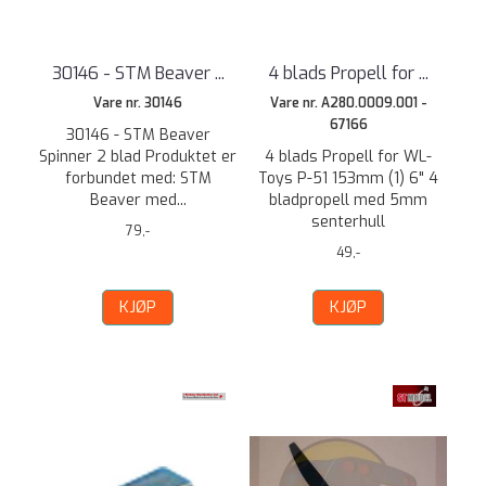
30146 - STM Beaver ...
4 blads Propell for ...
Vare nr. 30146
Vare nr. A280.0009.001 -
67166
30146 - STM Beaver
Spinner 2 blad Produktet er
4 blads Propell for WL-
forbundet med: STM
Toys P-51 153mm (1) 6" 4
Beaver med...
bladpropell med 5mm
senterhull
79,-
49,-
KJØP
KJØP