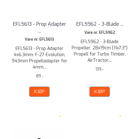
EFL5613 - Prop Adapter
EFL5962 - 3-Blade ...
...
Vare nr. EFL5962
Vare nr. EFL5613
EFL5962 - 3-Blade
Propeller, 28x19cm (11x7.3")
EFL5613 - Prop Adapter
Propell for Turbo Timber,
4x6.3mm: F-27 Evolution,
AirTractor,...
943mm Propelladapter for
4mm...
139,-
89,-
KJØP
KJØP