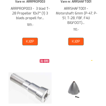
Vare nr. ARRPROP003
Vare nr. ARRSHAFT001
ARRPROP003 - 3 blad T-
ARRSHAFT001 -
28 Propeller 10x7" (1) 3
Motorshaft 6mm (P-47, P-
blads propell for...
51, T-28, F8F, F4U
BIGFOOT)...
189,-
110,-
KJØP
KJØP