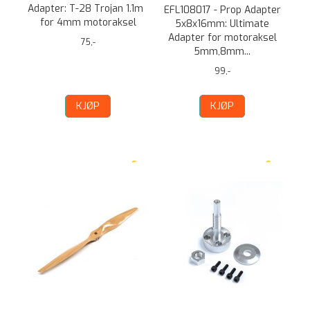
Adapter: T-28 Trojan 1.1m
EFL108017 - Prop Adapter
for 4mm motoraksel
5x8x16mm: Ultimate
Adapter for motoraksel
75,-
5mm,8mm...
99,-
KJØP
KJØP