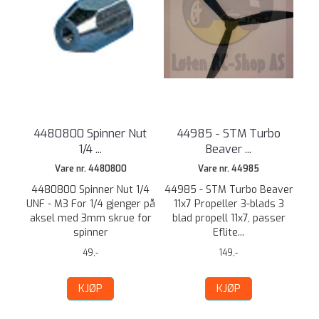
4480800 Spinner Nut
44985 - STM Turbo
1/4 ...
Beaver ...
Vare nr. 4480800
Vare nr. 44985
4480800 Spinner Nut 1/4
44985 - STM Turbo Beaver
UNF - M3 For 1/4 gjenger på
11x7 Propeller 3-blads 3
aksel med 3mm skrue for
blad propell 11x7, passer
spinner
Eflite...
49,-
149,-
KJØP
KJØP