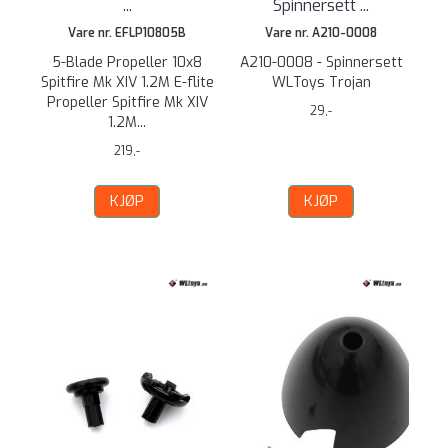
...
Spinnersett ...
Vare nr. EFLP10805B
Vare nr. A210-0008
5-Blade Propeller 10x8
A210-0008 - Spinnersett
Spitfire Mk XIV 1.2M E-flite
WLToys Trojan
Propeller Spitfire Mk XIV
29,-
1.2M...
219,-
KJØP
KJØP