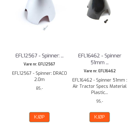
EFL12567 - Spinner: ...
EFL16462 - Spinner
51mm ...
Vare nr. EFL12567
Vare nr. EFL16462
EFL12567 - Spinner: DRACO
2.0m
EFL16462 - Spinner 51mm :
Air Tractor Specs Material
85,-
Plastic...
95,-
KJØP
KJØP