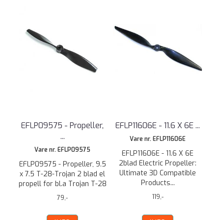
EFLP09575 - Propeller,
EFLP11606E - 11.6 X 6E ...
...
Vare nr. EFLP11606E
Vare nr. EFLP09575
EFLP11606E - 11.6 X 6E
2blad Electric Propeller:
EFLP09575 - Propeller, 9.5
Ultimate 3D Compatible
x 7.5 T-28-Trojan 2 blad el
Products...
propell for bl.a Trojan T-28
119,-
79,-