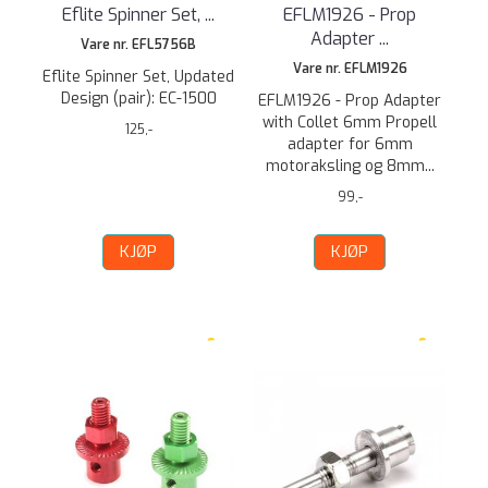
Eflite Spinner Set, ...
EFLM1926 - Prop
Adapter ...
Vare nr. EFL5756B
Vare nr. EFLM1926
Eflite Spinner Set, Updated
Design (pair): EC-1500
EFLM1926 - Prop Adapter
with Collet 6mm Propell
125,-
adapter for 6mm
motoraksling og 8mm...
99,-
KJØP
KJØP