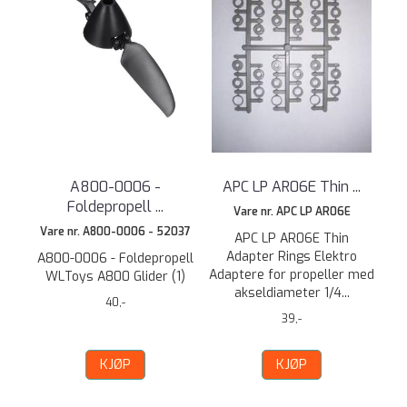
A800-0006 -
APC LP AR06E Thin ...
Foldepropell ...
Vare nr. APC LP AR06E
Vare nr. A800-0006 - 52037
APC LP AR06E Thin
Adapter Rings Elektro
A800-0006 - Foldepropell
Adaptere for propeller med
WLToys A800 Glider (1)
akseldiameter 1/4...
40,-
39,-
KJØP
KJØP