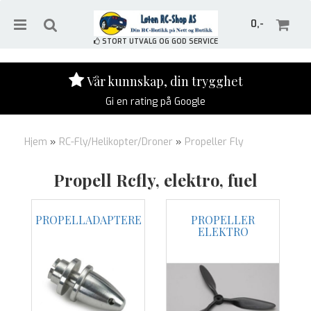
0,-
STORT UTVALG OG GOD SERVICE
Vår kunnskap, din trygghet
Gi en rating på Google
Nullstill
Hjem
»
RC-Fly/Helikopter/Droner
»
Propeller Fly
Trykk ENTER for å søke
Propell Rcfly, elektro, fuel
PROPELLADAPTERE
PROPELLER
ELEKTRO