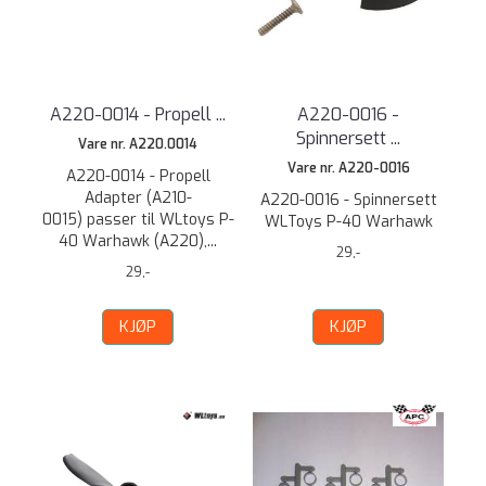
A220-0014 - Propell ...
A220-0016 -
Spinnersett ...
Vare nr. A220.0014
Vare nr. A220-0016
A220-0014 - Propell
Adapter (A210-
A220-0016 - Spinnersett
0015) passer til WLtoys P-
WLToys P-40 Warhawk
40 Warhawk (A220),...
29,-
29,-
KJØP
KJØP