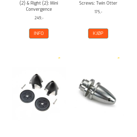
(2) & Right (2): Mini
Screws: Twin Otter
Convergence
175,-
249,-
INFO
KJØP