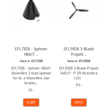
EFL7108 - Spinner:
EFL9108 3-Blade
NIGHT ...
Propell ...
Vare nr. EFL7108
Vare nr. EFL9108
EFL7108 - Spinner: NIGHT
EFL9108 3-Blade Propell
VisionAire 2 blad spinner
11x8.5" : P-39 Airacobra
for bl. a VisionAire, kan
1.2m
brukes...
159,-
65,-
KJØP
INFO