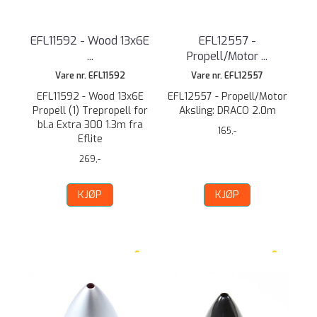
EFL11592 - Wood 13x6E
EFL12557 -
...
Propell/Motor ...
Vare nr. EFL11592
Vare nr. EFL12557
EFL11592 - Wood 13x6E
EFL12557 - Propell/Motor
Propell (1) Trepropell for
Aksling: DRACO 2.0m
bl.a Extra 300 1.3m fra
165,-
Eflite
269,-
KJØP
KJØP