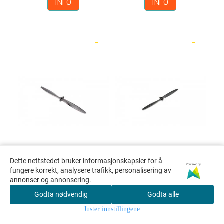
INFO
INFO
Dette nettstedet bruker informasjonskapsler for å
Powered by
fungere korrekt, analysere trafikk, personalisering av
EFLP12040E - 12x4
EFLP1240UE - 12x4
annonser og annonsering.
2blad ...
2blad ...
Godta nødvendig
Godta alle
Vare nr. EFLP12040E
Vare nr. EFLP1240UE
Juster innstillingene
EFLP12040E - 12x4 2blad
EFLP1240UE - 12x4 2blad