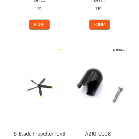
Left...
Left...
139,-
139,-
KJØP
KJØP
5-Blade Propeller 10x8
A210-0008 -