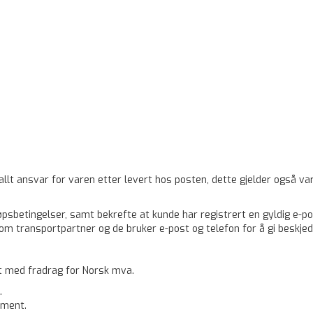
llt ansvar for varen etter levert hos posten, dette gjelder også va
psbetingelser, samt bekrefte at kunde har registrert en gyldig e-p
 som transportpartner og de bruker e-post og telefon for å gi besk
et med fradrag for Norsk mva.
.
yment.