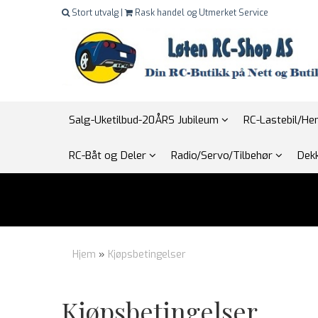
Stort utvalg |
Rask handel og Utmerket Service
Salg-Uketilbud-20ÅRS Jubileum
RC-Lastebil/H
RC-Båt og Deler
Radio/Servo/Tilbehør
Dekk
Hjem
»
Kjøpsbetingelser
Kjøpsbetingelser