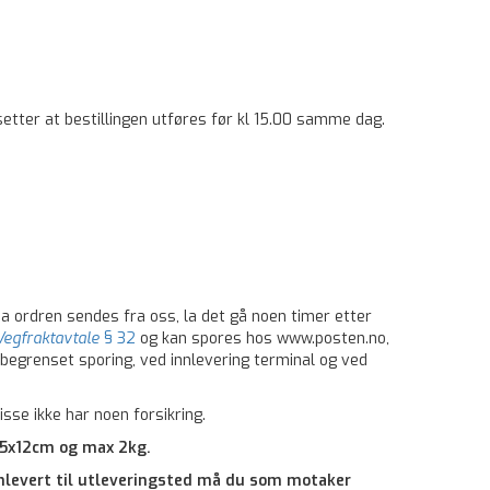
etter at bestillingen utføres før kl 15.00 samme dag.
a ordren sendes fra oss, la det gå noen timer etter
 Vegfraktavtale
§ 32
og kan spores hos www.posten.no,
begrenset sporing, ved innlevering terminal og ved
se ikke har noen forsikring.
x25x12cm og max 2kg.
 innlevert til utleveringsted må du som motaker