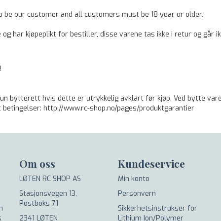
o be our customer and all customers must be 18 year or older.
og har kjøpeplikt for bestiller, disse varene tas ikke i retur og går 
!
kun bytterett hvis dette er utrykkelig avklart før kjøp. Ved bytte va
.t betingelser: http://www.rc-shop.no/pages/produktgarantier
Om oss
Kundeservice
LØTEN RC SHOP AS
Min konto
Stasjonsvegen 13,
Personvern
.
Postboks 71
n
Sikkerhetsinstrukser for
s
2341 LØTEN
Lithium Ion/Polymer