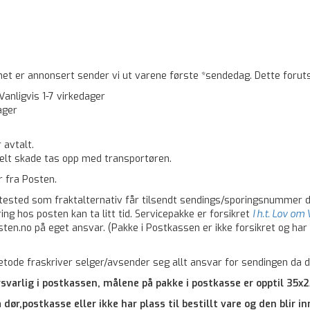
net er annonsert sender vi ut varene første *sendedag. Dette foruts
anligvis 1-7 virkedager
dager
 avtalt.
elt skade tas opp med transportøren.
r fra Posten.
ntested som fraktalternativ får tilsendt sendings/sporingsnummer d
ng hos posten kan ta litt tid. Servicepakke er forsikret
I h.t. Lov om
en.no på eget ansvar. (Pakke i Postkassen er ikke forsikret og har 
de fraskriver selger/avsender seg allt ansvar for sendingen da dis
rsvarlig i postkassen, målene på pakke i postkasse er opptil 35
dør,postkasse eller ikke har plass til bestillt vare og den blir