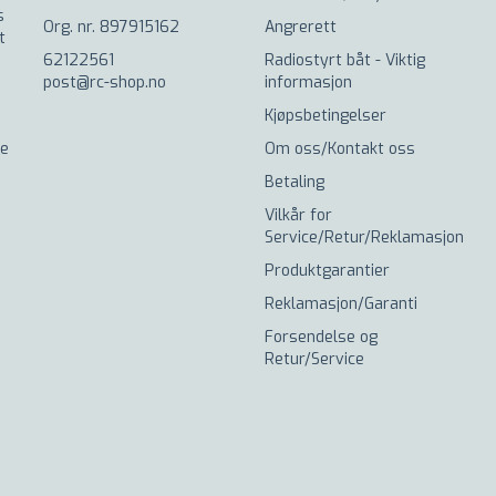
s
Org. nr. 897915162
Angrerett
t
62122561
Radiostyrt båt - Viktig
post@rc-shop.no
informasjon
Kjøpsbetingelser
de
Om oss/Kontakt oss
Betaling
Vilkår for
Service/Retur/Reklamasjon
Produktgarantier
Reklamasjon/Garanti
Forsendelse og
Retur/Service