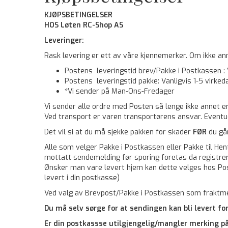
KJØPSBETINGELSER
HOS Løten RC-Shop AS
Leveringer:
Rask levering er ett av våre kjennemerker. Om ikke an
Postens leveringstid brev/Pakke i Postkassen : V
Postens leveringstid pakke: Vanligvis 1-5 virke
*Vi sender på Man-Ons-Fredager
Vi sender alle ordre med Posten så lenge ikke annet er
Ved transport er varen transportørens ansvar. Eventu
Det vil si at du må sjekke pakken for skader
FØR
du gå
Alle som velger Pakke i Postkassen eller Pakke til He
mottatt sendemelding før sporing foretas da registreri
Ønsker man vare levert hjem kan dette velges hos Post
levert i din postkasse)
Ved valg av Brevpost/Pakke i Postkassen som fraktmeto
Du må selv sørge for at sendingen kan bli levert fo
Er din postkassse utilgjengelig/mangler merking på 