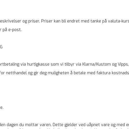
beskrivelser og priser. Priser kan bli endret med tanke på valuta-kur
r på e-post.
LG
kortbetaling via hurtigkasse som vi tilbyr via Klarna/Kustom og Vipps.
r netthandel og gir deg muligheten å betale med faktura kostnadsfr
o
e.
a den dagen du mottar varen. Dette gjelder ved uåpnet vare og med e