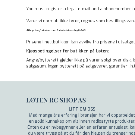
You must register a legal e-mail and a phonenumber t
Varer vi normalt ikke fører, regnes som bestillingsvare 
Alle priser/tekster med forbehold om trykkfeil !
Prisene i nettbutikken kan avvike fra prisene i utsalget
Kjøpsbetingelser for butikken på Løten:
Angre/bytterett gjelder ikke på varer solgt over disk, 
salgssum. Ingen bytterett på salgsvarer. garantier i.h
LØTEN RC SHOP AS
LITT OM OSS
Med mange års erfaring i bransjen har vi opparbeidet
en solid kunnskap om alt innen radiostyrte produkter
Enten du er nybegynner eller en erfaren entusiast, ka
du være trygg på at du får den hjelpen du trenger ho