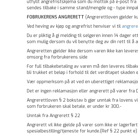
utfyllt angrefristskjema som du mottok på e-post fra o
sendes tilbake i samme stand/mengde og - type innpakn
FOBRUKERENS ANGRERETT
(Angrerettloven gjelder ku
Ved heving av kjøp og angrefrist henviser vi til
angrere
Du er pliktig å gi melding til selgeren innen 14 dager
som mulig dersom du vil benytte deg av din rett til å a
Angreretten gjelder ikke dersom varen ikke kan lever
omsorg fra forbrukerens side
For full tilbakebetaling av varen må den leveres tilbak
bli trukket et beløp i forhold til det verditapet skaden
Vær oppmerksom på at ved en uberettiget reklamasjo
Det er ingen reklamasjon eller angrerett på varer fra
Angrerettloven § 2 bokstav b gjør unntak fra lovens 
som forbrukeren skal betale, er under kr 300.-
Unntak fra Angrerett § 22
Angrerett vil ikke gjelde på varer som ikke er lagerf
spesialbestilling/tjeneste for kunde.(Ref § 22 punkt e