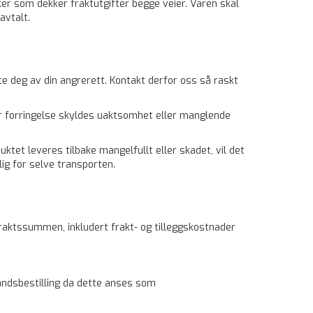
ker som dekker fraktutgifter begge veier. Varen skal
r avtalt.
te deg av din angrerett. Kontakt derfor oss så raskt
er forringelse skyldes uaktsomhet eller manglende
uktet leveres tilbake mangelfullt eller skadet, vil det
lig for selve transporten.
raktssummen, inkludert frakt- og tilleggskostnader
håndsbestilling da dette anses som