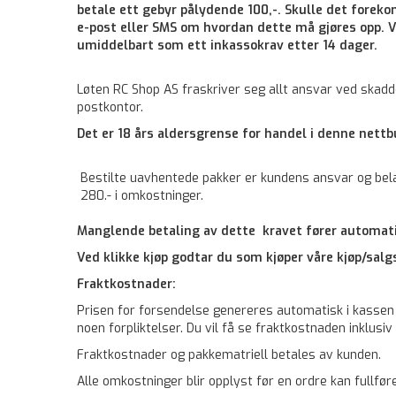
betale ett gebyr pålydende 100,-. Skulle det foreko
e-post eller SMS om hvordan dette må gjøres opp. Vi
umiddelbart som ett inkassokrav etter 14 dager.
Løten RC Shop AS fraskriver seg allt ansvar ved skadd
postkontor.
Det er 18 års aldersgrense for handel i denne nettb
Bestilte uavhentede pakker er kundens ansvar og bela
280.- i omkostninger.
Manglende betaling av dette kravet fører automatis
Ved klikke kjøp godtar du som kjøper våre kjøp/salg
Fraktkostnader:
Prisen for forsendelse genereres automatisk i kassen et
noen forpliktelser. Du vil få se fraktkostnaden inklusi
Fraktkostnader og pakkematriell betales av kunden.
Alle omkostninger blir opplyst før en ordre kan fullfør