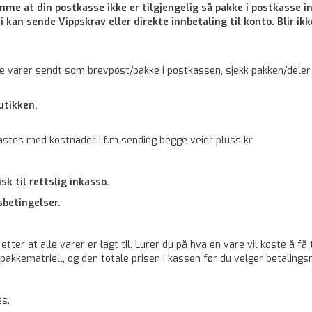
mme at din postkasse ikke er tilgjengelig så pakke i postkasse in
 kan sende Vippskrav eller direkte innbetaling til konto. Blir ik
e varer sendt som brevpost/pakke i postkassen, sjekk pakken/deler
utikken.
stes med kostnader i.f.m sending begge veier pluss kr
k til rettslig inkasso.
sbetingelser.
ter at alle varer er lagt til. Lurer du på hva en vare vil koste å få
v pakkematriell, og den totale prisen i kassen før du velger betaling
es.