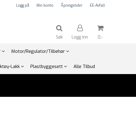
Logg på
Min konto
Åpningstider
EE-Avfall
Søk
Logg inn
0,-
r
Motor/Regulator/Tilbehør
Nullstill
rktøy-Lakk
Plastbyggesett
Alle Tilbud
Trykk ENTER for å søke