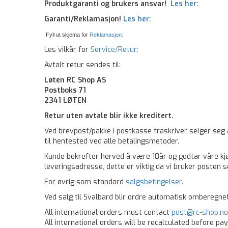
Produktgaranti og brukers ansvar!
Les her:
Garanti/Reklamasjon!
Les her:
Fyll ut skjema for
Reklamasjon:
Les vilkår for
Service/Retur:
Avtalt retur sendes til:
Løten RC Shop AS
Postboks 71
2341 LØTEN
Retur uten avtale blir ikke kreditert.
Ved brevpost/pakke i postkasse fraskriver selger seg a
til hentested ved alle betalingsmetoder.
Kunde bekrefter herved å være 18år og godtar våre kjø
leveringsadresse, dette er viktig da vi bruker posten
For øvrig som standard
salgsbetingelser.
Ved salg til Svalbard blir ordre automatisk omberegn
All international orders must contact
post@rc-shop.no
All international orders will be recalculated before pa