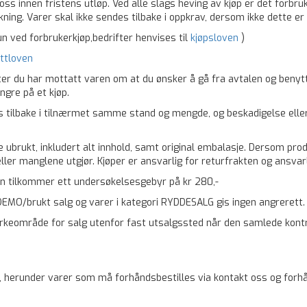
ss innen fristens utløp. Ved alle slags heving av kjøp er det forbru
ing. Varer skal ikke sendes tilbake i oppkrav, dersom ikke dette e
n ved forbrukerkjøp,bedrifter henvises til
kjøpsloven
)
ttloven
 etter du har mottatt varen om at du ønsker å gå fra avtalen og benyt
ngre på et kjøp.
es tilbake i tilnærmet samme stand og mengde, og beskadigelse ell
e ubrukt, inkludert alt innhold, samt original embalasje. Dersom prod
 eller manglene utgjør. Kjøper er ansvarlig for returfrakten og ansvar
n tilkommer ett undersøkelsesgebyr på kr 280,-
 DEMO/brukt salg og varer i kategori RYDDESALG gis ingen angrerett.
virkeområde for salg utenfor fast utsalgssted når den samlede kont
ørt, herunder varer som må forhåndsbestilles via kontakt oss og for
)