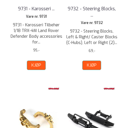
9731 - Karosseri ...
9732 - Steering Blocks,
...
Vare nr. 9731
Vare nr. 9732
9731 - Karosseri Tilbehør
1/18 TRX-4M Land Rover
9732 - Steering Blocks,
Defender Body accessories
Left & Right/ Caster Blocks
for...
(C-Hubs), Left or Right (2)...
95,-
69,-
KJØP
KJØP