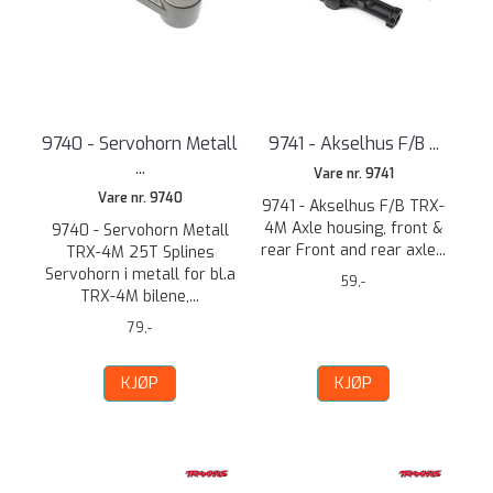
9740 - Servohorn Metall
9741 - Akselhus F/B ...
...
Vare nr. 9741
Vare nr. 9740
9741 - Akselhus F/B TRX-
4M Axle housing, front &
9740 - Servohorn Metall
rear Front and rear axle...
TRX-4M 25T Splines
Servohorn i metall for bl.a
59,-
TRX-4M bilene,...
79,-
KJØP
KJØP