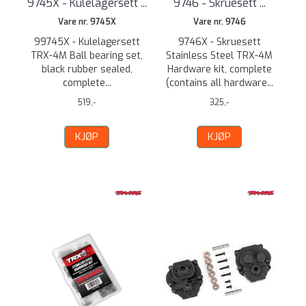
9745X - Kulelagersett ...
9746 - Skruesett ...
Vare nr. 9745X
Vare nr. 9746
99745X - Kulelagersett
9746X - Skruesett
TRX-4M Ball bearing set,
Stainless Steel TRX-4M
black rubber sealed,
Hardware kit, complete
complete...
(contains all hardware...
519,-
325,-
KJØP
KJØP