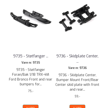
9735 - Støtfanger ...
9736 - Skidplate Center,
...
Vare nr. 9735
Vare nr. 9736
9735 - Støtfanger
Foran/Bak 1/18 TRX-4M
9736 - Skidplate Center,
Ford Bronco Front and rear
Bumper Mount Front/Rear
bumpers for...
Center skid plate with front
and rear...
75,-
59,-