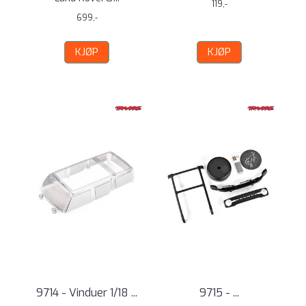
119,-
699,-
KJØP
KJØP
9714 - Vinduer 1/18 ...
9715 - ...