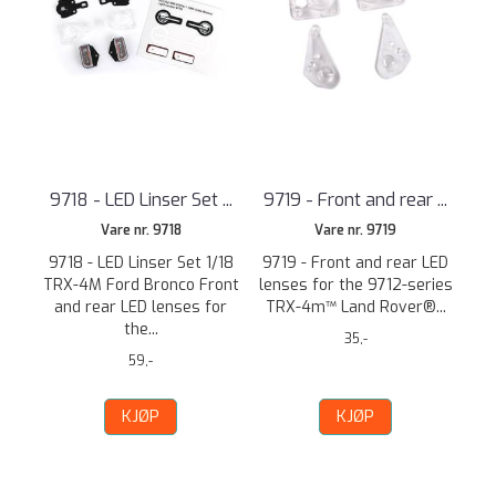
9718 - LED Linser Set ...
9719 - Front and rear ...
Vare nr. 9718
Vare nr. 9719
9718 - LED Linser Set 1/18
9719 - Front and rear LED
TRX-4M Ford Bronco Front
lenses for the 9712-series
and rear LED lenses for
TRX-4m™ Land Rover®...
the...
35,-
59,-
KJØP
KJØP