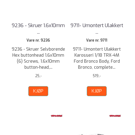
9236 - Skruer 1.6x10mm
9711- Umontert Ulakkert
...
...
Vare nr. 9236
Vare nr. 9711
9236 - Skruer Selvborende
9711- Umontert Ulakkert
Hex buttonhead 1.6x10mm
Karosseri 1/18 TRX-4M
(6) Screws, 1.6x10mm
Ford Bronco Body, Ford
button-head,...
Bronco, complete...
25,-
519,-
KJØP
KJØP