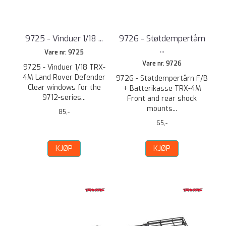
9725 - Vinduer 1/18 ...
9726 - Støtdempertårn
...
Vare nr. 9725
Vare nr. 9726
9725 - Vinduer 1/18 TRX-
4M Land Rover Defender
9726 - Støtdempertårn F/B
Clear windows for the
+ Batterikasse TRX-4M
9712-series...
Front and rear shock
mounts...
85,-
65,-
KJØP
KJØP