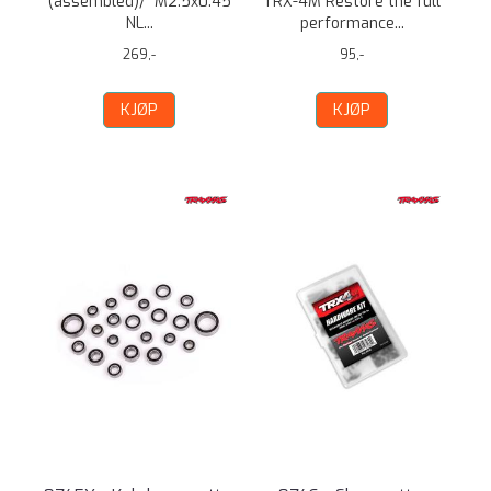
(assembled)/ M2.5x0.45
TRX-4M Restore the full
NL...
performance...
269,-
95,-
KJØP
KJØP