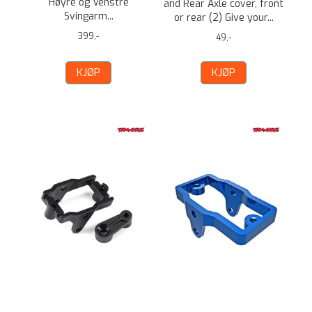
Høyre og Venstre
and Rear Axle cover, front
Svingarm...
or rear (2) Give your...
399,-
49,-
KJØP
KJØP