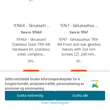
9746X - Skruesett ...
9747 - Girkassehus ...
Vare nr. 9746X
Vare nr. 9747
9746X - Skruesett
9747 - Girkassehus TRX-
Stainless Steel TRX-4M
4M Front and rear gearbox
Hardware kit, stainless
halves with 2x4 mm
steel, complete...
screws (2), 2x8 mm...
399,-
95,-
KJØP
KJØP
Dette nettstedet bruker informasjonskapsler for å
Powered by
fungere korrekt, analysere trafikk, personalisering av
annonser og annonsering.
Godta nødvendig
Godta alle
Juster innstillingene