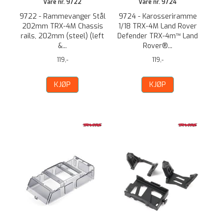
Vare nr. 9722
Vare nr. 9724
9722 - Rammevanger Stål
9724 - Karosseriramme
202mm TRX-4M Chassis
1/18 TRX-4M Land Rover
rails, 202mm (steel) (left
Defender TRX-4m™ Land
&...
Rover®...
119,-
119,-
KJØP
KJØP