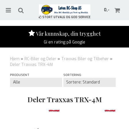
0,-
STORT UTVALG OG GOD SERVICE
Vår kunnskap, din trygghet
Gi en rating på Google
Nullstill
Hjem
»
RC-Biler og Deler
»
Traxxas Biler og Tilbehør
»
Trykk ENTER for å søke
Deler Traxxas TRX-4M
PRODUSENT
SORTERING
Deler Traxxas TRX-4M