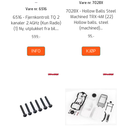
...
Vare nr. 7028X
Vare nr. 6516
7028X - Hollow Balls Steel
Machined TRX-4M (22)
6516 - Fjernkontroll TQ 2
Hollow balls, steel
kanaler 2.4GHz (Kun Radio)
(machined)...
(1) Ny, utplukket fra bil....
95,-
599,-
INFO
KJØP