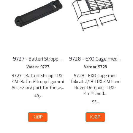
9727 - Batteri Stropp ...
9728 - EXO Cage med ...
Vare nr. 9727
Vare nr. 9728
9727 - Batteri Stropp TRX-
9728 - EXO Cage med
4M Batteristropp i gummi
Takrails1/18 TRX-4M Land
Accessory part for these...
Rover Defender TRX-
4m™ Land...
49,-
95,-
KJØP
KJØP