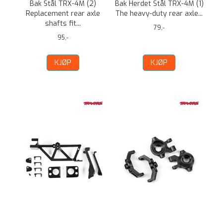
Bak Stål TRX-4M (2)
Bak Herdet Stål TRX-4M (1)
Replacement rear axle
The heavy-duty rear axle...
shafts fit...
79,-
95,-
KJØP
KJØP