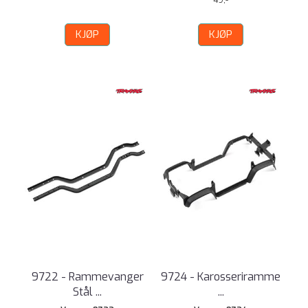
49,-
KJØP
KJØP
9722 - Rammevanger
9724 - Karosseriramme
Stål ...
...