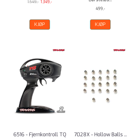
1.549,-
1.349,-
499,-
KJØP
KJØP
6516 - Fjernkontroll TQ
7028X - Hollow Balls ...