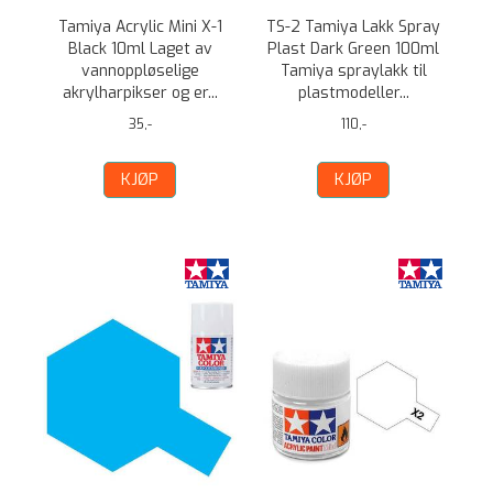
Tamiya Acrylic Mini X-1
TS-2 Tamiya Lakk Spray
Black 10ml Laget av
Plast Dark Green 100ml
vannoppløselige
Tamiya spraylakk til
akrylharpikser og er...
plastmodeller...
35,-
110,-
KJØP
KJØP