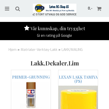
0,-
STORT UTVALG OG GOD SERVICE
Vår kunnskap, din trygghet
Gi en rating på Google
Nullstill
Hjem
»
Matrialer-Verktøy-Lakk
»
LAKK/MALING
Trykk ENTER for å søke
Lakk,Dekaler,Lim
PRIMER-GRUNNING
LEXAN LAKK TAMIYA
(PS)