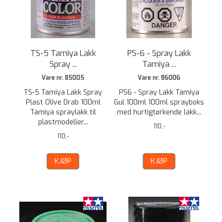
TS-5 Tamiya Lakk
PS-6 - Spray Lakk
Spray ...
Tamiya ...
Vare nr. 85005
Vare nr. 86006
TS-5 Tamiya Lakk Spray
PS6 - Spray Lakk Tamiya
Plast Olive Drab 100ml
Gul 100ml 100ml sprayboks
Tamiya spraylakk til
med hurtigtørkende lakk...
plastmodeller...
110,-
110,-
KJØP
KJØP