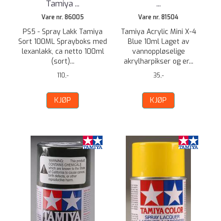
Tamiya ...
...
Vare nr. 86005
Vare nr. 81504
PS5 - Spray Lakk Tamiya
Tamiya Acrylic Mini X-4
Sort 100ML Sprayboks med
Blue 10ml Laget av
lexanlakk, ca netto 100ml
vannoppløselige
(sort)...
akrylharpikser og er...
110,-
35,-
KJØP
KJØP