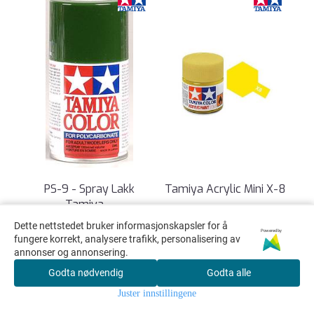
PS-9 - Spray Lakk
Tamiya Acrylic Mini X-8
Tamiya ...
...
Vare nr. 86009
Vare nr. 81508
Dette nettstedet bruker informasjonskapsler for å
Powered by
fungere korrekt, analysere trafikk, personalisering av
PS9 - Spray Lakk Tamiya
Tamiya Acrylic Mini X-8
annonser og annonsering.
Grønn 100ml 100ml
Lemon Yellow 10ml Laget
sprayboks med
av vannoppløselige
Godta nødvendig
Godta alle
hurtigtørkende lakk...
akrylharpikser...
Juster innstillingene
110,-
35,-