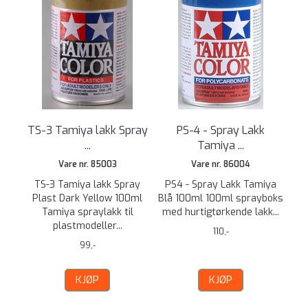
TS-3 Tamiya lakk Spray
PS-4 - Spray Lakk
...
Tamiya ...
Vare nr. 85003
Vare nr. 86004
TS-3 Tamiya lakk Spray
PS4 - Spray Lakk Tamiya
Plast Dark Yellow 100ml
Blå 100ml 100ml sprayboks
Tamiya spraylakk til
med hurtigtørkende lakk...
plastmodeller...
110,-
99,-
KJØP
KJØP