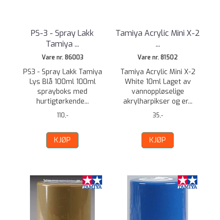
PS-3 - Spray Lakk
Tamiya Acrylic Mini X-2
Tamiya ...
...
Vare nr. 86003
Vare nr. 81502
PS3 - Spray Lakk Tamiya
Tamiya Acrylic Mini X-2
Lys Blå 100ml 100ml
White 10ml Laget av
sprayboks med
vannoppløselige
hurtigtørkende...
akrylharpikser og er...
110,-
35,-
KJØP
KJØP