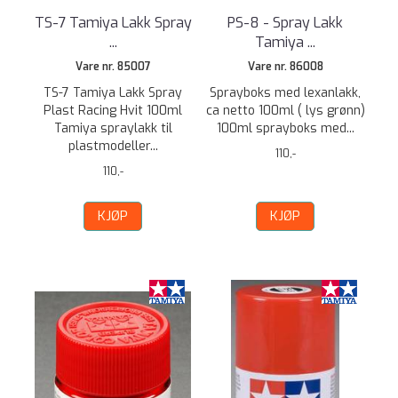
TS-7 Tamiya Lakk Spray
PS-8 - Spray Lakk
...
Tamiya ...
Vare nr. 85007
Vare nr. 86008
TS-7 Tamiya Lakk Spray
Sprayboks med lexanlakk,
Plast Racing Hvit 100ml
ca netto 100ml ( lys grønn)
Tamiya spraylakk til
100ml sprayboks med...
plastmodeller...
110,-
110,-
KJØP
KJØP