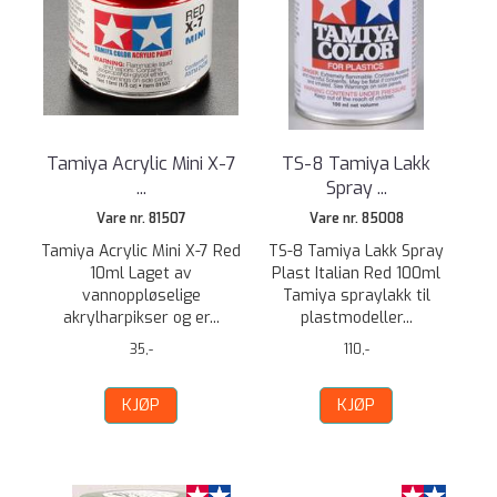
Tamiya Acrylic Mini X-7
TS-8 Tamiya Lakk
...
Spray ...
Vare nr. 81507
Vare nr. 85008
Tamiya Acrylic Mini X-7 Red
TS-8 Tamiya Lakk Spray
10ml Laget av
Plast Italian Red 100ml
vannoppløselige
Tamiya spraylakk til
akrylharpikser og er...
plastmodeller...
35,-
110,-
KJØP
KJØP