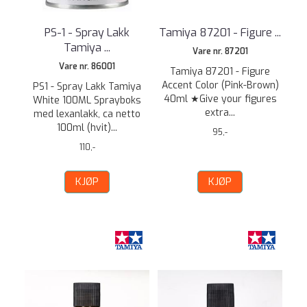
PS-1 - Spray Lakk
Tamiya 87201 - Figure ...
Tamiya ...
Vare nr. 87201
Vare nr. 86001
Tamiya 87201 - Figure
Accent Color (Pink-Brown)
PS1 - Spray Lakk Tamiya
40ml ★Give your figures
White 100ML Sprayboks
extra...
med lexanlakk, ca netto
100ml (hvit)...
95,-
110,-
KJØP
KJØP