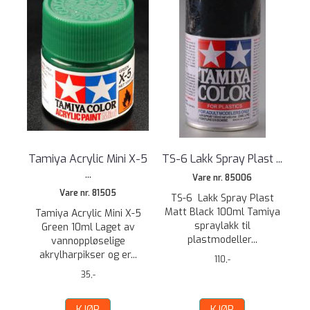
Tamiya Acrylic Mini X-5
TS-6 Lakk Spray Plast ...
...
Vare nr. 85006
Vare nr. 81505
TS-6 Lakk Spray Plast
Matt Black 100ml Tamiya
Tamiya Acrylic Mini X-5
spraylakk til
Green 10ml Laget av
plastmodeller...
vannoppløselige
akrylharpikser og er...
110,-
35,-
KJØP
KJØP