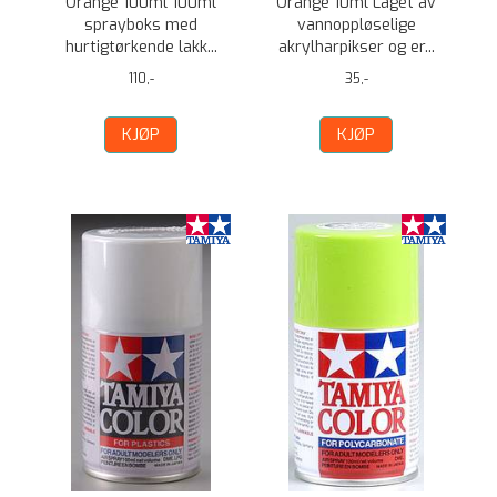
Orange 100ml 100ml
Orange 10ml Laget av
sprayboks med
vannoppløselige
hurtigtørkende lakk...
akrylharpikser og er...
110,-
35,-
KJØP
KJØP