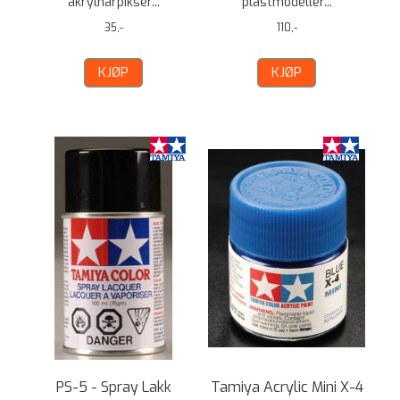
akrylharpikser...
plastmodeller...
35,-
110,-
KJØP
KJØP
PS-5 - Spray Lakk
Tamiya Acrylic Mini X-4