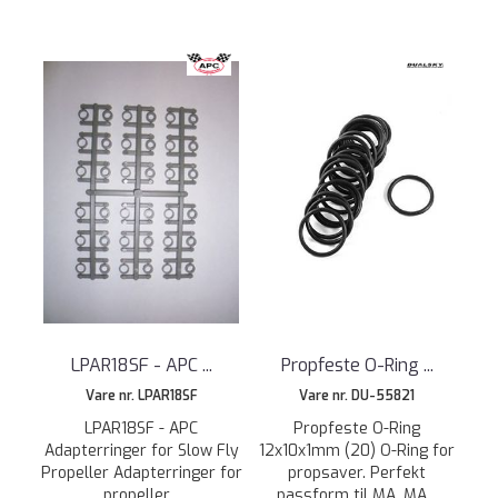
LPAR18SF - APC ...
Propfeste O-Ring ...
Vare nr. LPAR18SF
Vare nr. DU-55821
LPAR18SF - APC
Propfeste O-Ring
Adapterringer for Slow Fly
12x10x1mm (20) O-Ring for
Propeller Adapterringer for
propsaver. Perfekt
propeller...
passform til MA, MA...