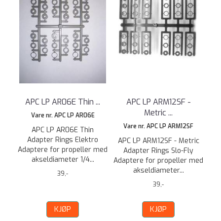
APC LP AR06E Thin ...
APC LP ARM12SF -
Metric ...
Vare nr. APC LP AR06E
Vare nr. APC LP ARM12SF
APC LP AR06E Thin
Adapter Rings Elektro
APC LP ARM12SF - Metric
Adaptere for propeller med
Adapter Rings Slo-Fly
akseldiameter 1/4...
Adaptere for propeller med
akseldiameter...
39,-
39,-
KJØP
KJØP