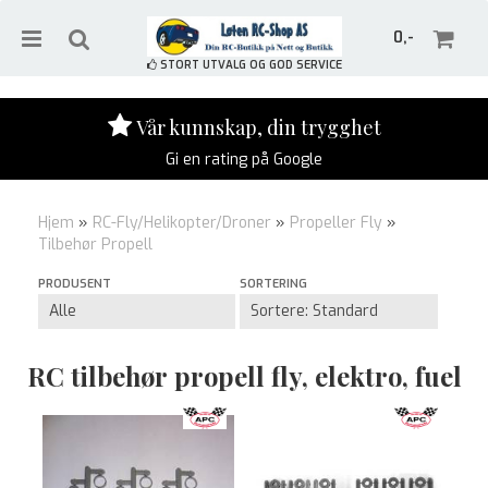
0,-
STORT UTVALG OG GOD SERVICE
Vår kunnskap, din trygghet
Gi en rating på Google
Nullstill
Hjem
»
RC-Fly/Helikopter/Droner
»
Propeller Fly
»
Trykk ENTER for å søke
Tilbehør Propell
PRODUSENT
SORTERING
RC tilbehør propell fly, elektro, fuel