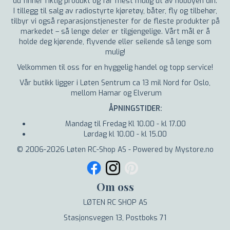
du finner riktig produkt og får mest mulig ut av hobbyen din.
I tillegg til salg av radiostyrte kjøretøy, båter, fly og tilbehør,
tilbyr vi også reparasjonstjenester for de fleste produkter på
markedet – så lenge deler er tilgjengelige. Vårt mål er å
holde deg kjørende, flyvende eller seilende så lenge som
mulig!
Velkommen til oss for en hyggelig handel og topp service!
Vår butikk ligger i Løten Sentrum ca 13 mil Nord for Oslo,
mellom Hamar og Elverum
ÅPNINGSTIDER:
Mandag til Fredag Kl 10.00 - kl 17.00
Lørdag kl 10.00 - kl 15.00
© 2006-2026 Løten RC-Shop AS - Powered by Mystore.no
Om oss
LØTEN RC SHOP AS
Stasjonsvegen 13, Postboks 71