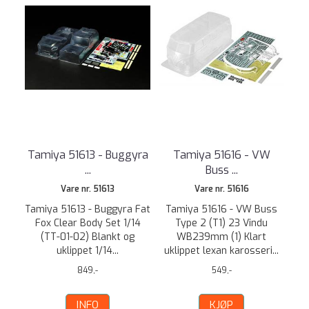
Tamiya 51613 - Buggyra
Tamiya 51616 - VW
...
Buss ...
Vare nr. 51613
Vare nr. 51616
Tamiya 51613 - Buggyra Fat
Tamiya 51616 - VW Buss
Fox Clear Body Set 1/14
Type 2 (T1) 23 Vindu
(TT-01-02) Blankt og
WB239mm (1) Klart
uklippet 1/14...
uklippet lexan karosseri...
849,-
549,-
INFO
KJØP