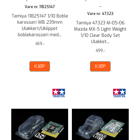
...
Vare nr. 11825147
Vare nr. 47323
Tamiya 11825147 1/10 Boble
karosseri WB 239mm
Tamiya 47323 M-05-06
Ulakkert/Uklippet
Mazda MX-5 Light Weight
boblekarosseri med...
1/10 Clear Body Set
Ulakket...
459,-
499,-
KJØP
KJØP