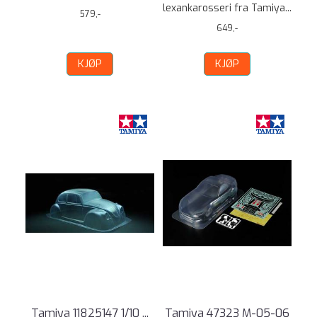
lexankarosseri fra Tamiya...
579,-
649,-
KJØP
KJØP
Tamiya 11825147 1/10 ...
Tamiya 47323 M-05-06