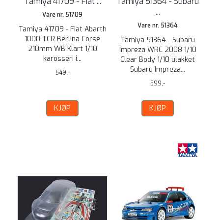
Tamiya 41709 - Fiat ...
Tamiya 51364 - Subaru
...
Vare nr. 51709
Vare nr. 51364
Tamiya 41709 - Fiat Abarth
1000 TCR Berlina Corse
Tamiya 51364 - Subaru
210mm WB Klart 1/10
Impreza WRC 2008 1/10
karosseri i...
Clear Body 1/10 ulakket
Subaru Impreza...
549,-
599,-
KJØP
KJØP