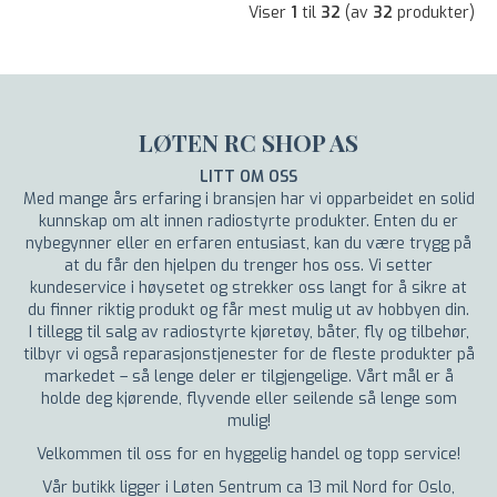
Viser
1
til
32
(av
32
produkter)
LØTEN RC SHOP AS
LITT OM OSS
Med mange års erfaring i bransjen har vi opparbeidet en solid
kunnskap om alt innen radiostyrte produkter. Enten du er
nybegynner eller en erfaren entusiast, kan du være trygg på
at du får den hjelpen du trenger hos oss. Vi setter
kundeservice i høysetet og strekker oss langt for å sikre at
du finner riktig produkt og får mest mulig ut av hobbyen din.
I tillegg til salg av radiostyrte kjøretøy, båter, fly og tilbehør,
tilbyr vi også reparasjonstjenester for de fleste produkter på
markedet – så lenge deler er tilgjengelige. Vårt mål er å
holde deg kjørende, flyvende eller seilende så lenge som
mulig!
Velkommen til oss for en hyggelig handel og topp service!
Vår butikk ligger i Løten Sentrum ca 13 mil Nord for Oslo,