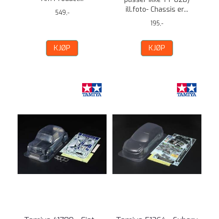
ill.foto- Chassis er...
549,-
195,-
KJØP
KJØP