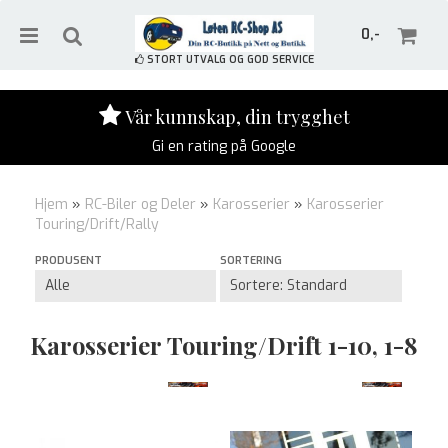
0,-
STORT UTVALG OG GOD SERVICE
Vår kunnskap, din trygghet
Gi en rating på Google
Nullstill
Hjem
»
RC-Biler og Deler
»
Karosserier
»
Karosserier
Trykk ENTER for å søke
Touring/Drift/Rally
PRODUSENT
SORTERING
Karosserier Touring/Drift 1-10, 1-8