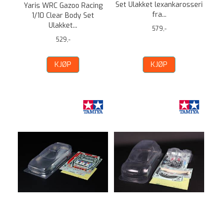
Set Ulakket lexankarosseri
Yaris WRC Gazoo Racing
fra...
1/10 Clear Body Set
Ulakket...
579,-
529,-
KJØP
KJØP