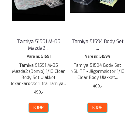
Tamiya 51591 M-05
Tamiya 51594 Body Set
Mazda2 ...
...
Vare nr. 51591
Vare nr. 51594
Tamiya 51591 M-05
Tamiya 51594 Body Set
Mazda2 (Demio) 1/10 Clear
NSU TT - Jägermeister 1/10
Body Set Ulakket
Clear Body Ulakket...
lexankarosseri fra Tamiya...
469,-
499,-
KJØP
KJØP