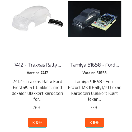
7412 - Traxxas Rally ...
Tamiya 51658 - Ford ...
Vare nr. 7412
Vare nr. 51658
7412 - Traxxas Rally Ford
Tamiya 51658 - Ford
Fiesta® ST Ulakkert med
Escort MK II Rally1/10 Lexan
dekaler Ulakkert karosseri
Karosseri Ulakkert Klart
for...
lexan...
769,-
559,-
KJØP
KJØP