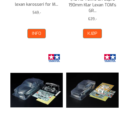
lexan karosseri for M...
190mm Klar Lexan TOM’s
GR...
549,-
639,-
INFO
KJØP