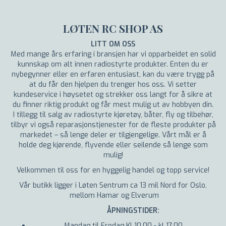
LØTEN RC SHOP AS
LITT OM OSS
Med mange års erfaring i bransjen har vi opparbeidet en solid
kunnskap om alt innen radiostyrte produkter. Enten du er
nybegynner eller en erfaren entusiast, kan du være trygg på
at du får den hjelpen du trenger hos oss. Vi setter
kundeservice i høysetet og strekker oss langt for å sikre at
du finner riktig produkt og får mest mulig ut av hobbyen din.
I tillegg til salg av radiostyrte kjøretøy, båter, fly og tilbehør,
tilbyr vi også reparasjonstjenester for de fleste produkter på
markedet – så lenge deler er tilgjengelige. Vårt mål er å
holde deg kjørende, flyvende eller seilende så lenge som
mulig!
Velkommen til oss for en hyggelig handel og topp service!
Vår butikk ligger i Løten Sentrum ca 13 mil Nord for Oslo,
mellom Hamar og Elverum
ÅPNINGSTIDER:
Mandag til Fredag Kl 10.00 - kl 17.00