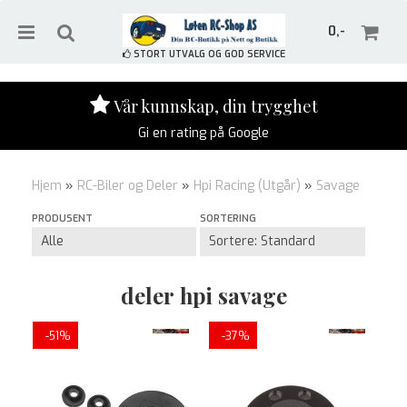
0,-
STORT UTVALG OG GOD SERVICE
Vår kunnskap, din trygghet
Gi en rating på Google
Nullstill
Hjem
»
RC-Biler og Deler
»
Hpi Racing (Utgår)
»
Savage
Trykk ENTER for å søke
PRODUSENT
SORTERING
deler hpi savage
-51%
-37%