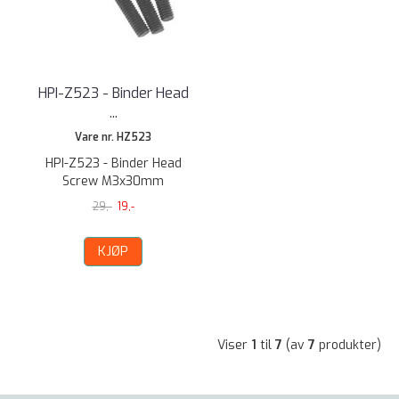
HPI-Z523 - Binder Head
...
Vare nr. HZ523
HPI-Z523 - Binder Head
Screw M3x30mm
29,-
19,-
KJØP
Viser
1
til
7
(av
7
produkter)