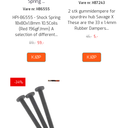
Spring ...
Vare nr. H87243
Vare nr. H86555
2 stk gummidempere for
spurdrev hub Savage X
HPI-86555 - Shock Spring
These are the 33 x 1.4mm
18x80x1.8mm 10.5Coils
Rubber Dampers...
(Red 196gF/mm) A
selection of different...
45,-
5,-
89,-
59,-
KJØP
KJØP
-34%