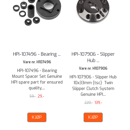
HPI-107496 - Bearing ...
HPI-107906 - Slipper
Hub ...
Vare nr. H107496
Vare nr. H107906
HPI-107496 - Bearing
Mount Spacer Set Genuine
HPI-107906 - Slipper Hub
HPI spare part for ensured
10x33mm (tsc) Twin
quality,...
Slipper Clutch System
Genuine HPI...
59,-
29,-
220,-
139,-
KJØP
KJØP