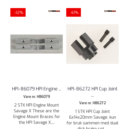
-32%
-61%
HPI-86079 HPI Engine ...
HPI-86272 HPI Cup Joint
...
Vare nr. H86079
Vare nr. H86272
2 STK HPI Engine Mount
Savage X These are the
1 STK HPI Cup Joint
Engine Mount Braces for
6x14x20mm Savage, kun
the HPI Savage X,...
for bruk sammen med dual
disk brake set....