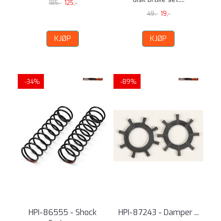
185,-
125,-
49,-
19,-
KJØP
KJØP
-34%
-89%
HPI-86555 - Shock
HPI-87243 - Damper ...