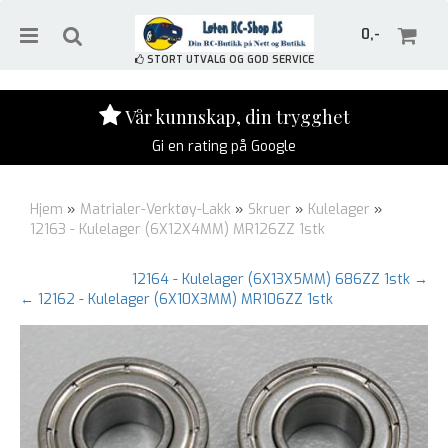
0,-
STORT UTVALG OG GOD SERVICE
Vår kunnskap, din trygghet
Gi en rating på Google
Nullstill
Hjem
»
Matrialer-Verktøy-Lakk
»
Skruer
»
Kulelager
»
Trykk ENTER for å søke
12163 - Kulelager (6X12X4MM) MR126ZZ 1stk
12164 - Kulelager (6X13X5MM) 686ZZ 1stk →
← 12162 - Kulelager (6X10X3MM) MR106ZZ 1stk