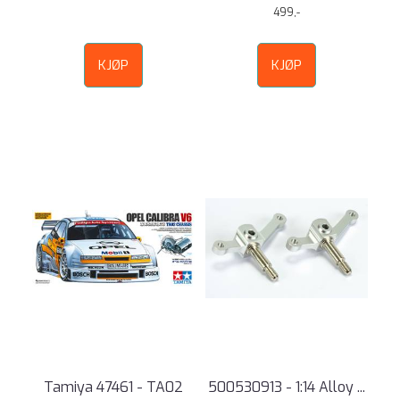
499,-
KJØP
KJØP
Tamiya 47461 - TA02
500530913 - 1:14 Alloy ...