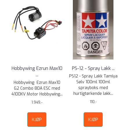
Hobbywing Ezrun Max10
PS-12 - Spray Lakk ...
...
PS12 - Spray Lakk Tamiya
Sølv 100ml 100ml
Hobbywing Ezrun Max10
sprayboks med
G2 Combo 80A ESC med
hurtigtørkende lakk...
4100KV Motor Hobbywing...
110,-
1.949,-
KJØP
KJØP