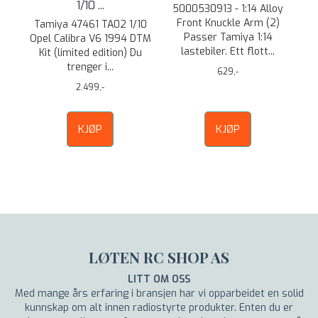
1/10 ...
5000530913 - 1:14 Alloy
Front Knuckle Arm (2)
Tamiya 47461 TA02 1/10
Passer Tamiya 1:14
Opel Calibra V6 1994 DTM
lastebiler. Ett flott...
Kit (limited edition) Du
trenger i...
629,-
2.499,-
KJØP
KJØP
LØTEN RC SHOP AS
LITT OM OSS
Med mange års erfaring i bransjen har vi opparbeidet en solid
kunnskap om alt innen radiostyrte produkter. Enten du er