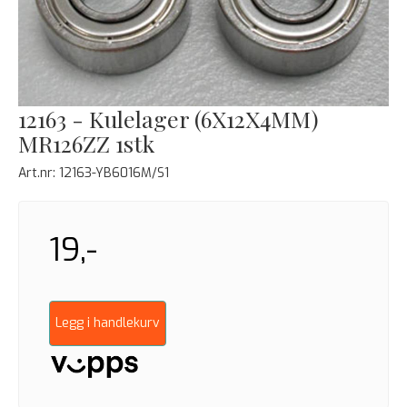
12163 - Kulelager (6X12X4MM)
MR126ZZ 1stk
Art.nr:
12163-YB6016M/S1
19,-
Legg i handlekurv