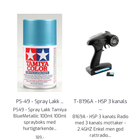
PS-49 - Spray Lakk ...
T-8196A - HSP 3 kanals
...
PS49 - Spray Lakk Tamiya
BlueMetallic 100ml 100ml
8169A - HSP 3 kanals Radio
sprayboks med
med 3 kanals mottaker -
hurtigtørkende...
2.4GHZ Enkel men god
rattradio...
189,-