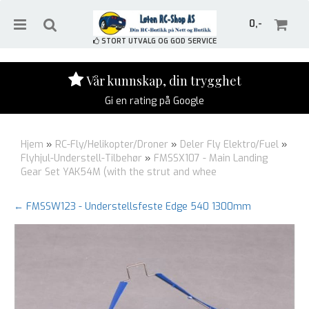
0,-
STORT UTVALG OG GOD SERVICE
Vår kunnskap, din trygghet
Gi en rating på Google
Nullstill
Hjem
»
RC-Fly/Helikopter/Droner
»
Deler Fly Elektro/Fuel
»
Trykk ENTER for å søke
Flyhjul-Understell-Tilbehør
»
FMSSX107 - Main Landing
Gear Set YAK54M (with the strut and whee
← FMSSW123 - Understellsfeste Edge 540 1300mm