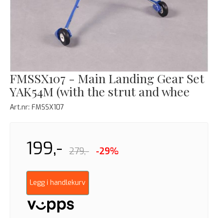
FMSSX107 - Main Landing Gear Set
YAK54M (with the strut and whee
Art.nr:
FMSSX107
199,-
279,-
-29%
Legg i handlekurv